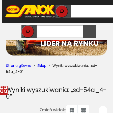
Przejdź
do
treści
STOMIL
LIDER NA RYNKU
Strona główna
>
Sklep
> Wyniki wyszukiwania: „sd-
54a_4-0”
Wyniki wyszukiwania: „sd-54a_4-
0”
Zmień widok: