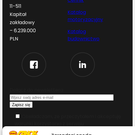
Cennik
11-511
Katalog
Kapitał
motoryzacyjny
zakładowy
– 6.239.000
Katalog
budownictwo
PLN
Dołącz do newslettera
Oświadczam, że przeczytałem i akceptuję
warunki korzystania z serwisu