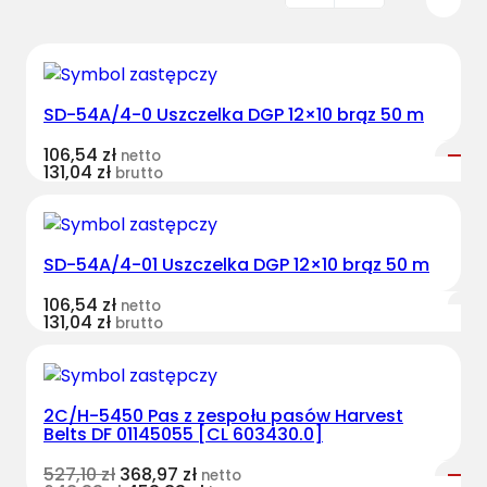
SD-54A/4-0 Uszczelka DGP 12×10 brąz 50 m
106,54
zł
netto
131,04
zł
brutto
SD-54A/4-01 Uszczelka DGP 12×10 brąz 50 m
106,54
zł
netto
131,04
zł
brutto
2C/H-5450 Pas z zespołu pasów Harvest
Belts DF 01145055 [CL 603430.0]
527,10
zł
368,97
zł
netto