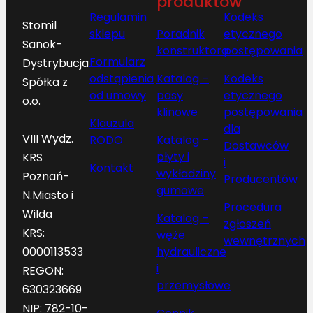
produktów
Regulamin
Kodeks
Stomil
sklepu
Poradnik
etycznego
Sanok-
konstruktora
postępowania
Formularz
Dystrybucja
odstąpienia
Katalog –
Kodeks
Spółka z
od umowy
pasy
etycznego
o.o.
klinowe
postępowania
Klauzula
dla
VIII Wydz.
RODO
Katalog –
Dostawców
płyty i
KRS
i
Kontakt
wykładziny
Poznań-
Producentów
gumowe
N.Miasto i
Procedura
Wilda
Katalog –
zgłoszeń
KRS:
węże
wewnętrznych
hydrauliczne
0000113533
i
REGON:
przemysłowe
630323669
NIP: 782-10-