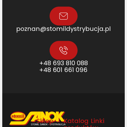
poznan@stomildystrybucja.pl
+48 693 810 088
+48 601 661 096
Sklep
Katalog
Linki