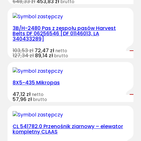
648,33
zł
453,83
zł
brutto
3B/H-2480 Pas z zespołu pasów Harvest
Belts DF 06256546 [DF 01146013, LA
340433289]
103,53
zł
72,47
zł
netto
127,34
zł
89,14
zł
brutto
8X5-435 Mikropas
47,12
zł
netto
57,96
zł
brutto
CL 541782.0 Przenośnik ziarnowy – elewator
kompletny CLAAS