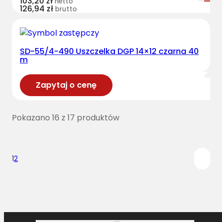
103,20
zł
netto
126,94
zł
brutto
SD-55/4-490 Uszczelka DGP 14×12 czarna 40
m
Zapytaj o cenę
Pokazano 16 z 17 produktów
1
2