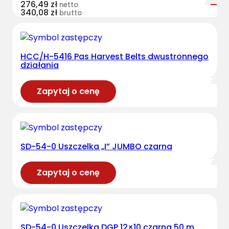
276,49
zł
netto
340,08
zł
brutto
HCC/H-5416 Pas Harvest Belts dwustronnego
działania
Zapytaj o cenę
SD-54-0 Uszczelka „I” JUMBO czarna
Zapytaj o cenę
SD-54-0 Uszczelka DGP 12×10 czarna 50 m