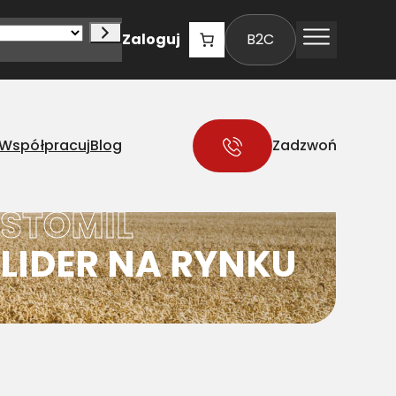
Zaloguj
B2C
Współpracuj
Blog
Zadzwoń
STOMIL
LIDER NA RYNKU