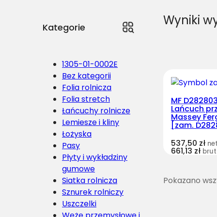
Wyniki w
Kategorie
1305-01-0002E
Bez kategorii
Folia rolnicza
Folia stretch
MF D28280
Lańcuch pr
Łańcuchy rolnicze
Massey Fer
Lemiesze i kliny
[zam. D282
Łożyska
537,50
zł
ne
Pasy
661,13
zł
brut
Płyty i wykładziny
gumowe
Siatka rolnicza
Pokazano wszy
Sznurek rolniczy
Uszczelki
Węże przemysłowe i