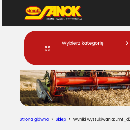
Przejdź
do
treści
Wybierz kategorię
Strona główna
>
Sklep
> Wyniki wyszukiwania: „mf_d