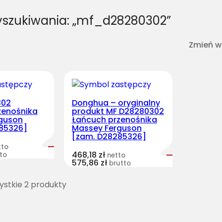
yszukiwania: „mf_d28280302”
Zmień w
302
Donghua – oryginalny
zenośnika
produkt MF D28280302
guson
Łańcuch przenośnika
85326]
Massey Ferguson
[zam. D28285326]
tto
468,18
zł
to
netto
575,86
zł
brutto
stkie 2 produkty