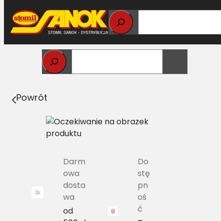
Przejdź
do
treści
Strona główna
>
Pasy
> JD R164820 Pas wielorowkowy
JOHN DEERE 8PK-1190
Powrót
Darm
Do
owa
stę
dosta
pn
wa
oś
ć
od