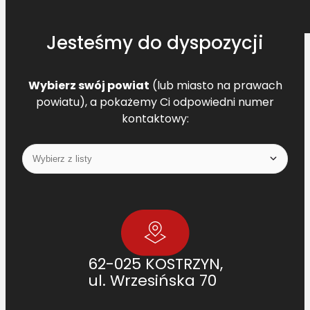
-
1
Jesteśmy do dyspozycji
1
9
0
Wybierz swój powiat
(lub miasto na prawach
powiatu), a pokażemy Ci odpowiedni numer
kontaktowy:
62-025 KOSTRZYN,
ul. Wrzesińska 70