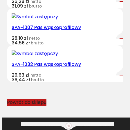
25,28
zł
netto
r
31,09
zł
brutto
o
w
k
SPA-1007 Pas wąskoprofilowy
o
28,10
zł
w
netto
34,56
zł
brutto
y
J
O
SPA-1032 Pas wąskoprofilowy
H
N
29,63
zł
netto
36,44
zł
D
brutto
E
E
R
Powrót do sklepu
E
8
P
K