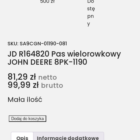
500 zł
Do
stę
pn
y
SKU:
SA9CGN-01190-081
JD R164820 Pas wielorowkowy
JOHN DEERE 8PK-1190
81,29
zł
netto
99,99
zł
brutto
Mała ilość
i
Dodaj do koszyka
l
o
Opis
Informacje dodatkowe