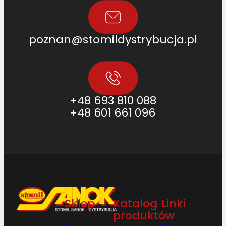
poznan@stomildystrybucja.pl
+48 693 810 088
+48 601 661 096
Sklep
Katalog
Linki
produktów