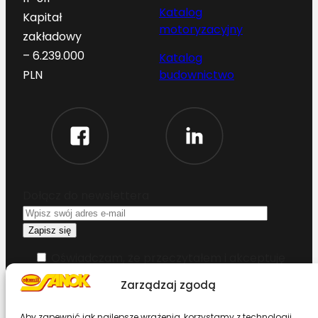
Katalog
Kapitał
motoryzacyjny
zakładowy
– 6.239.000
Katalog
budownictwo
PLN
Dołącz do newslettera
Oświadczam, że przeczytałem i akceptuję
warunki korzystania z serwisu
Zarządzaj zgodą
Chcesz zostać dystrybutorem?
Aby zapewnić jak najlepsze wrażenia, korzystamy z technologii,