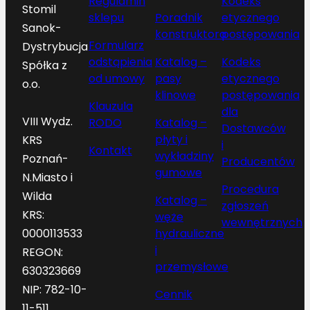
Regulamin
Kodeks
Stomil
sklepu
Poradnik
etycznego
Sanok-
konstruktora
postępowania
Formularz
Dystrybucja
odstąpienia
Katalog –
Kodeks
Spółka z
od umowy
pasy
etycznego
o.o.
klinowe
postępowania
Klauzula
dla
VIII Wydz.
RODO
Katalog –
Dostawców
płyty i
KRS
i
Kontakt
wykładziny
Poznań-
Producentów
gumowe
N.Miasto i
Procedura
Wilda
Katalog –
zgłoszeń
KRS:
węże
wewnętrznych
hydrauliczne
0000113533
i
REGON:
przemysłowe
630323669
NIP: 782-10-
Cennik
11-511