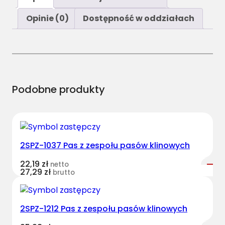
ś
ć
Opinie (0)
Dostępność w oddziałach
J
D
R
1
6
4
Podobne produkty
8
2
0
P
2SPZ-1037 Pas z zespołu pasów klinowych
a
s
22,19
zł
netto
w
27,29
zł
brutto
i
e
l
2SPZ-1212 Pas z zespołu pasów klinowych
o