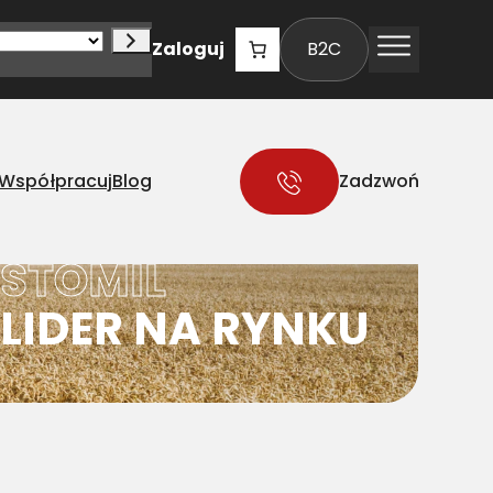
Zaloguj
B2C
Współpracuj
Blog
Zadzwoń
STOMIL
LIDER NA RYNKU