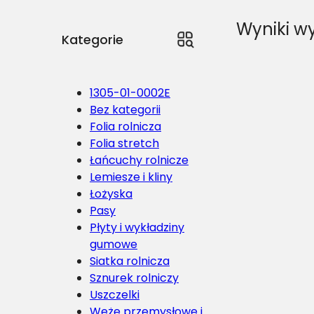
Wyniki wy
Kategorie
1305-01-0002E
Bez kategorii
Folia rolnicza
Folia stretch
Łańcuchy rolnicze
Lemiesze i kliny
Łożyska
Pasy
Płyty i wykładziny
gumowe
Siatka rolnicza
Sznurek rolniczy
Uszczelki
Węże przemysłowe i