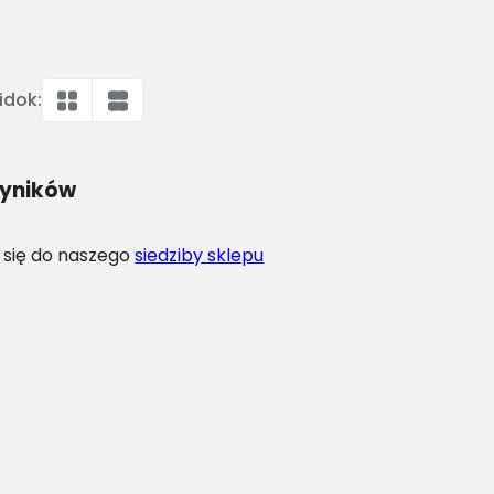
idok:
wyników
 się do naszego
siedziby sklepu