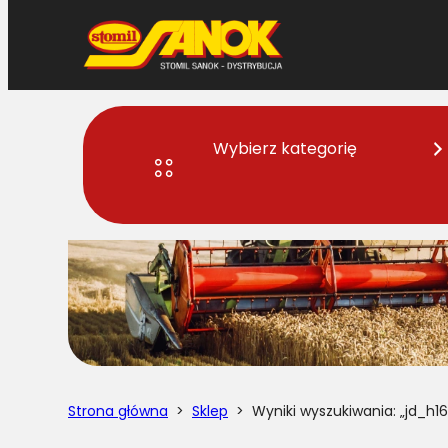
Przejdź
do
treści
Wybierz kategorię
Strona główna
>
Sklep
> Wyniki wyszukiwania: „jd_h16