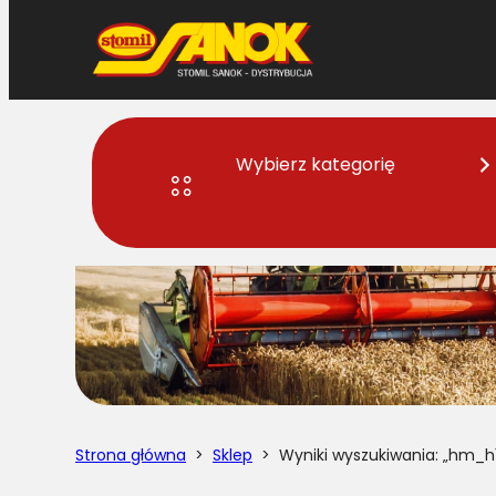
Przejdź
do
treści
Wybierz kategorię
Strona główna
>
Sklep
> Wyniki wyszukiwania: „hm_h