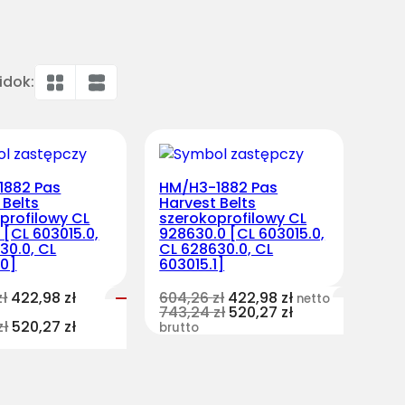
idok:
1882 Pas
HM/H3-1882 Pas
 Belts
Harvest Belts
profilowy CL
szerokoprofilowy CL
 [CL 603015.0,
928630.0 [CL 603015.0,
30.0, CL
CL 628630.0, CL
.0]
603015.1]
zł
422,98
zł
604,26
zł
422,98
zł
netto
743,24
zł
520,27
zł
zł
520,27
zł
brutto