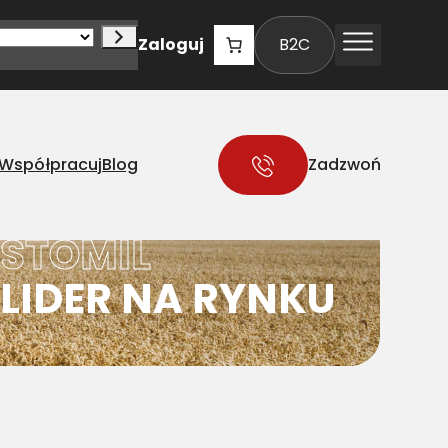
Zaloguj
B2C
Współpracuj
Blog
Zadzwoń
STOMIL
LIDER NA RYNKU