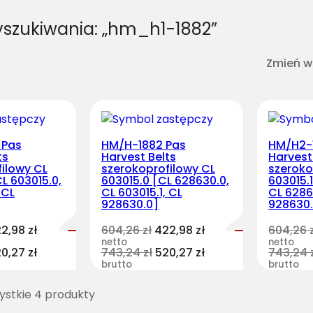
yszukiwania: „hm_h1-1882”
Zmień w
 Pas
HM/H-1882 Pas
HM/H2-
ts
Harvest Belts
Harvest
ilowy CL
szerokoprofilowy CL
szeroko
L 603015.0,
603015.0 [CL 628630.0,
603015.1
 CL
CL 603015.1, CL
CL 6286
928630.0]
928630
22,98
zł
604,26
zł
422,98
zł
604,26
netto
netto
20,27
zł
743,24
zł
520,27
zł
743,24
brutto
brutto
stkie 4 produkty