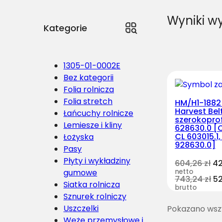
Wyniki w
Kategorie
1305-01-0002E
Bez kategorii
Folia rolnicza
Folia stretch
HM/H1-1882
Harvest Bel
Łańcuchy rolnicze
szerokoprof
Lemiesze i kliny
628630.0 [C
CL 603015.1,
Łożyska
928630.0]
Pasy
Płyty i wykładziny
604,26
zł
4
gumowe
netto
743,24
zł
5
Siatka rolnicza
brutto
Sznurek rolniczy
Uszczelki
Pokazano wszy
Węże przemysłowe i