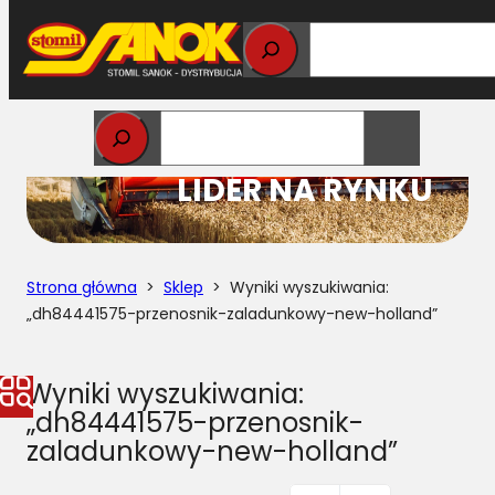
Przejdź
do
treści
STOMIL
LIDER NA RYNKU
Strona główna
>
Sklep
> Wyniki wyszukiwania:
„dh84441575-przenosnik-zaladunkowy-new-holland”
Wyniki wyszukiwania:
„dh84441575-przenosnik-
zaladunkowy-new-holland”