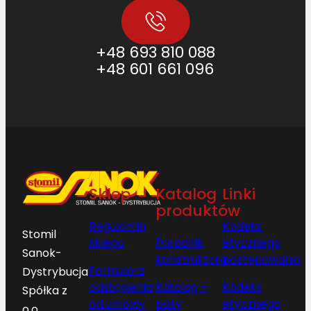
+48 693 810 088
+48 601 661 096
Sklep
Katalog
Linki
produktów
Regulamin
Kodeks
Stomil
sklepu
Poradnik
etycznego
Sanok-
konstruktora
postępowania
Formularz
Dystrybucja
odstąpienia
Katalog –
Kodeks
Spółka z
od umowy
pasy
etycznego
o.o.