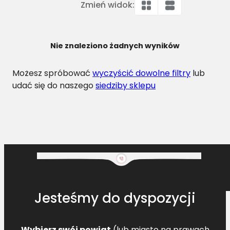
Zmień widok:
Nie znaleziono żadnych wyników
Możesz spróbować
wyczyścić dowolne filtry
lub
udać się do naszego
siedziby sklepu
Jesteśmy do dyspozycji
Wybierz swój powiat
(lub miasto na prawach