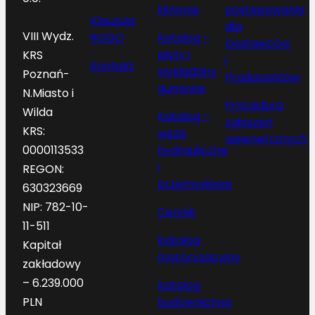
klinowe
postępowania
Klauzula
dla
VIII Wydz.
RODO
Katalog –
Dostawców
płyty i
KRS
i
Kontakt
wykładziny
Poznań-
Producentów
gumowe
N.Miasto i
Procedura
Wilda
Katalog –
zgłoszeń
KRS:
węże
wewnętrznych
hydrauliczne
0000113533
i
REGON:
przemysłowe
630323669
NIP: 782-10-
Cennik
11-511
Katalog
Kapitał
motoryzacyjny
zakładowy
– 6.239.000
Katalog
budownictwo
PLN