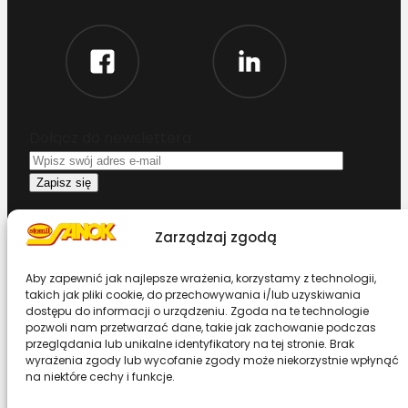
Dołącz do newslettera
Oświadczam, że przeczytałem i akceptuję
Zarządzaj zgodą
warunki korzystania z serwisu
Aby zapewnić jak najlepsze wrażenia, korzystamy z technologii,
Chcesz zostać dystrybutorem?
takich jak pliki cookie, do przechowywania i/lub uzyskiwania
dostępu do informacji o urządzeniu. Zgoda na te technologie
pozwoli nam przetwarzać dane, takie jak zachowanie podczas
Design & Code by Foxstudio.eu
przeglądania lub unikalne identyfikatory na tej stronie. Brak
wyrażenia zgody lub wycofanie zgody może niekorzystnie wpłynąć
na niektóre cechy i funkcje.
Przewiń stronę do góry