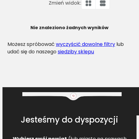
Zmień widok:
Nie znaleziono żadnych wyników
Możesz spróbować
wyczyścić dowolne filtry
lub
udać się do naszego
siedziby sklepu
Jesteśmy do dyspozycji
Wybierz swój powiat
(lub miasto na prawach