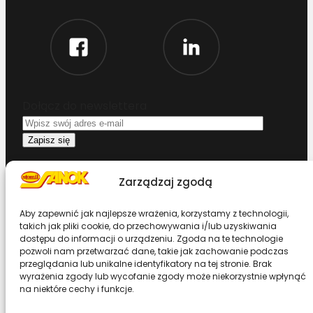
Dołącz do newslettera
Oświadczam, że przeczytałem i akceptuję
Zarządzaj zgodą
warunki korzystania z serwisu
Aby zapewnić jak najlepsze wrażenia, korzystamy z technologii,
Chcesz zostać dystrybutorem?
takich jak pliki cookie, do przechowywania i/lub uzyskiwania
dostępu do informacji o urządzeniu. Zgoda na te technologie
pozwoli nam przetwarzać dane, takie jak zachowanie podczas
Design & Code by Foxstudio.eu
przeglądania lub unikalne identyfikatory na tej stronie. Brak
wyrażenia zgody lub wycofanie zgody może niekorzystnie wpłynąć
na niektóre cechy i funkcje.
Przewiń stronę do góry