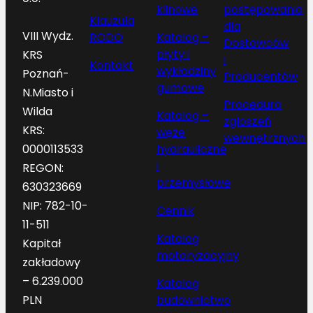
klinowe
postępowania
Klauzula
dla
VIII Wydz.
RODO
Katalog –
Dostawców
płyty i
KRS
i
Kontakt
wykładziny
Poznań-
Producentów
gumowe
N.Miasto i
Procedura
Wilda
Katalog –
zgłoszeń
KRS:
węże
wewnętrznych
hydrauliczne
0000113533
i
REGON:
przemysłowe
630323669
NIP: 782-10-
Cennik
11-511
Katalog
Kapitał
motoryzacyjny
zakładowy
– 6.239.000
Katalog
budownictwo
PLN