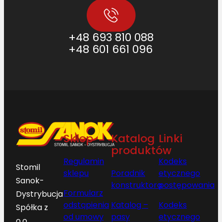
+48 693 810 088
+48 601 661 096
Sklep
Katalog
Linki
produktów
Regulamin
Kodeks
Stomil
sklepu
Poradnik
etycznego
Sanok-
konstruktora
postępowania
Formularz
Dystrybucja
odstąpienia
Katalog –
Kodeks
Spółka z
od umowy
pasy
etycznego
o.o.