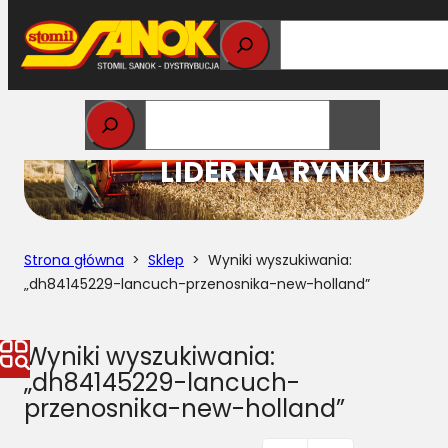
Przejdź
do
treści
STOMIL
LIDER NA RYNKU
Strona główna
>
Sklep
> Wyniki wyszukiwania:
„dh84145229-lancuch-przenosnika-new-holland”
Wyniki wyszukiwania:
„dh84145229-lancuch-
przenosnika-new-holland”