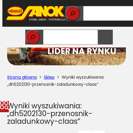
Przejdź
do
treści
STOMIL
LIDER NA RYNKU
Strona główna
>
Sklep
> Wyniki wyszukiwania:
„dh5202130-przenosnik-zaladunkowy-claas”
Wyniki wyszukiwania:
„dh5202130-przenosnik-
zaladunkowy-claas”