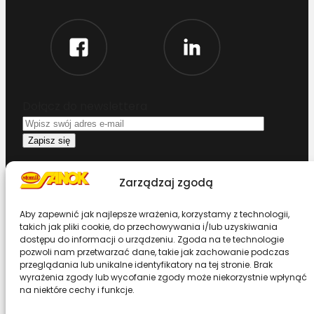
Dołącz do newslettera
Oświadczam, że przeczytałem i akceptuję
Zarządzaj zgodą
warunki korzystania z serwisu
Aby zapewnić jak najlepsze wrażenia, korzystamy z technologii,
Chcesz zostać dystrybutorem?
takich jak pliki cookie, do przechowywania i/lub uzyskiwania
dostępu do informacji o urządzeniu. Zgoda na te technologie
pozwoli nam przetwarzać dane, takie jak zachowanie podczas
Design & Code by Foxstudio.eu
przeglądania lub unikalne identyfikatory na tej stronie. Brak
wyrażenia zgody lub wycofanie zgody może niekorzystnie wpłynąć
na niektóre cechy i funkcje.
Przewiń stronę do góry