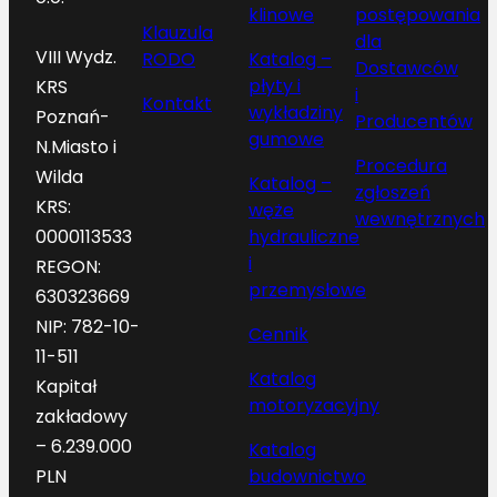
klinowe
postępowania
Klauzula
dla
VIII Wydz.
RODO
Katalog –
Dostawców
płyty i
KRS
i
Kontakt
wykładziny
Poznań-
Producentów
gumowe
N.Miasto i
Procedura
Wilda
Katalog –
zgłoszeń
KRS:
węże
wewnętrznych
hydrauliczne
0000113533
i
REGON:
przemysłowe
630323669
NIP: 782-10-
Cennik
11-511
Katalog
Kapitał
motoryzacyjny
zakładowy
– 6.239.000
Katalog
budownictwo
PLN