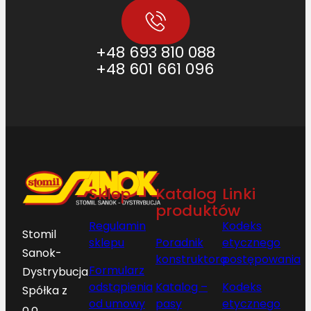
+48 693 810 088
+48 601 661 096
Sklep
Katalog
Linki
produktów
Regulamin
Kodeks
Stomil
sklepu
Poradnik
etycznego
Sanok-
konstruktora
postępowania
Formularz
Dystrybucja
odstąpienia
Katalog –
Kodeks
Spółka z
od umowy
pasy
etycznego
o.o.