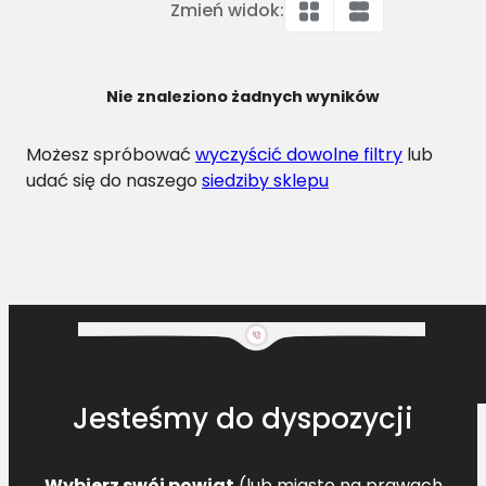
Zmień widok:
Nie znaleziono żadnych wyników
Możesz spróbować
wyczyścić dowolne filtry
lub
udać się do naszego
siedziby sklepu
Jesteśmy do dyspozycji
Wybierz swój powiat
(lub miasto na prawach