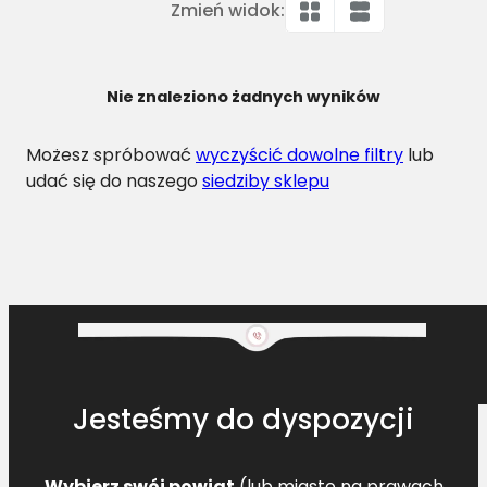
Zmień widok:
Nie znaleziono żadnych wyników
Możesz spróbować
wyczyścić dowolne filtry
lub
udać się do naszego
siedziby sklepu
Jesteśmy do dyspozycji
Wybierz swój powiat
(lub miasto na prawach