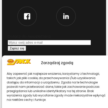
Dołącz do newslettera
Oświadczam, że przeczytałem i akceptuję
Zarządzaj zgodą
warunki korzystania z serwisu
Aby zapewnić jak najlepsze wrażenia, korzystamy z technologii,
Chcesz zostać dystrybutorem?
takich jak pliki cookie, do przechowywania i/lub uzyskiwania
dostępu do informacji o urządzeniu. Zgoda na te technologie
pozwoli nam przetwarzać dane, takie jak zachowanie podczas
Design & Code by Foxstudio.eu
przeglądania lub unikalne identyfikatory na tej stronie. Brak
wyrażenia zgody lub wycofanie zgody może niekorzystnie wpłynąć
na niektóre cechy i funkcje.
Przewiń stronę do góry