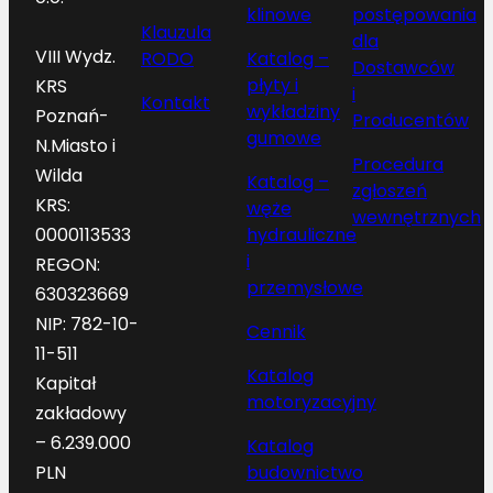
klinowe
postępowania
Klauzula
dla
VIII Wydz.
RODO
Katalog –
Dostawców
płyty i
KRS
i
Kontakt
wykładziny
Poznań-
Producentów
gumowe
N.Miasto i
Procedura
Wilda
Katalog –
zgłoszeń
KRS:
węże
wewnętrznych
hydrauliczne
0000113533
i
REGON:
przemysłowe
630323669
NIP: 782-10-
Cennik
11-511
Katalog
Kapitał
motoryzacyjny
zakładowy
– 6.239.000
Katalog
budownictwo
PLN