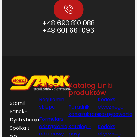
+48 693 810 088
+48 601 661 096
Sklep
Katalog
Linki
produktów
Regulamin
Kodeks
Stomil
sklepu
Poradnik
etycznego
Sanok-
konstruktora
postępowania
Formularz
Dystrybucja
odstąpienia
Katalog –
Kodeks
Spółka z
od umowy
pasy
etycznego
o.o.