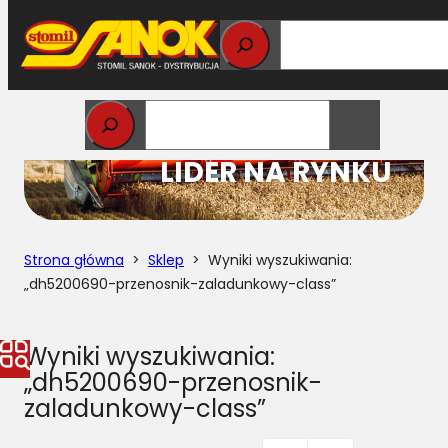
Przejdź
do
treści
STOMIL
LIDER NA RYNKU
Strona główna
>
Sklep
> Wyniki wyszukiwania:
„dh5200690-przenosnik-zaladunkowy-class”
Wyniki wyszukiwania:
„dh5200690-przenosnik-
zaladunkowy-class”