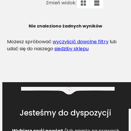
Zmień widok:
Nie znaleziono żadnych wyników
Możesz spróbować
wyczyścić dowolne filtry
lub
udać się do naszego
siedziby sklepu
Jesteśmy do dyspozycji
Wybierz swój powiat
(lub miasto na prawach