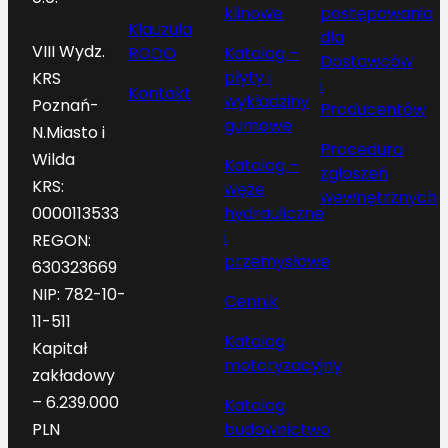
klinowe
postępowania
Klauzula
dla
VIII Wydz.
RODO
Katalog –
Dostawców
płyty i
KRS
i
Kontakt
wykładziny
Poznań-
Producentów
gumowe
N.Miasto i
Procedura
Wilda
Katalog –
zgłoszeń
KRS:
węże
wewnętrznych
hydrauliczne
0000113533
i
REGON:
przemysłowe
630323669
NIP: 782-10-
Cennik
11-511
Katalog
Kapitał
motoryzacyjny
zakładowy
– 6.239.000
Katalog
budownictwo
PLN