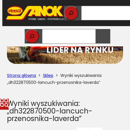
Przejdź
do
treści
STOMIL
LIDER NA RYNKU
Strona główna
>
Sklep
> Wyniki wyszukiwania:
„dh322870500-lancuch-przenosnika-laverda”
Wyniki wyszukiwania:
„dh322870500-lancuch-
przenosnika-laverda”