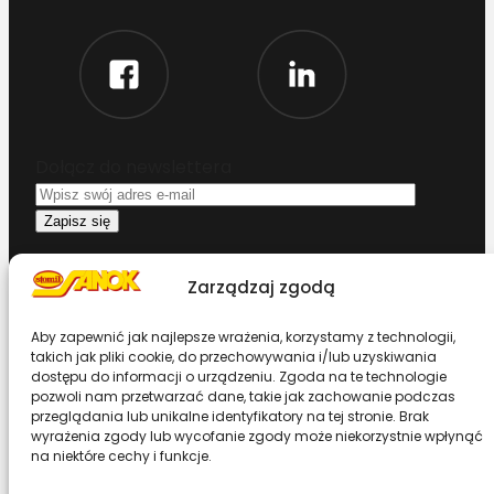
Dołącz do newslettera
Oświadczam, że przeczytałem i akceptuję
Zarządzaj zgodą
warunki korzystania z serwisu
Aby zapewnić jak najlepsze wrażenia, korzystamy z technologii,
Chcesz zostać dystrybutorem?
takich jak pliki cookie, do przechowywania i/lub uzyskiwania
dostępu do informacji o urządzeniu. Zgoda na te technologie
pozwoli nam przetwarzać dane, takie jak zachowanie podczas
Design & Code by Foxstudio.eu
przeglądania lub unikalne identyfikatory na tej stronie. Brak
wyrażenia zgody lub wycofanie zgody może niekorzystnie wpłynąć
na niektóre cechy i funkcje.
Przewiń stronę do góry