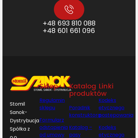
+48 693 810 088
+48 601 661 096
Sklep
Katalog
Linki
produktów
Regulamin
Kodeks
Stomil
sklepu
Poradnik
etycznego
Sanok-
konstruktora
postępowania
Formularz
Dystrybucja
odstąpienia
Katalog –
Kodeks
Spółka z
od umowy
pasy
etycznego
o.o.