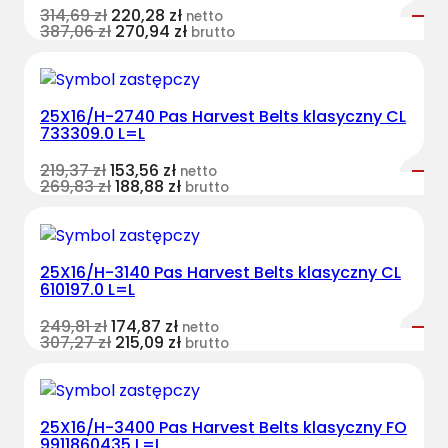
314,69
zł
220,28
zł
netto
387,06
zł
270,94
zł
brutto
25X16/H-2740 Pas Harvest Belts klasyczny CL
733309.0 L=L
219,37
zł
153,56
zł
netto
269,83
zł
188,88
zł
brutto
25X16/H-3140 Pas Harvest Belts klasyczny CL
610197.0 L=L
249,81
zł
174,87
zł
netto
307,27
zł
215,09
zł
brutto
25X16/H-3400 Pas Harvest Belts klasyczny FO
9911860435 L=L