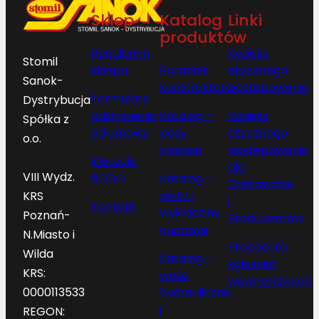
Sklep
Katalog
Linki
produktów
Regulamin
Kodeks
Stomil
sklepu
Poradnik
etycznego
Sanok-
konstruktora
postępowania
Formularz
Dystrybucja
odstąpienia
Katalog –
Kodeks
Spółka z
od umowy
pasy
etycznego
o.o.
klinowe
postępowania
Klauzula
dla
VIII Wydz.
RODO
Katalog –
Dostawców
płyty i
KRS
i
Kontakt
wykładziny
Poznań-
Producentów
gumowe
N.Miasto i
Procedura
Wilda
Katalog –
zgłoszeń
KRS:
węże
wewnętrznych
hydrauliczne
0000113533
i
REGON: