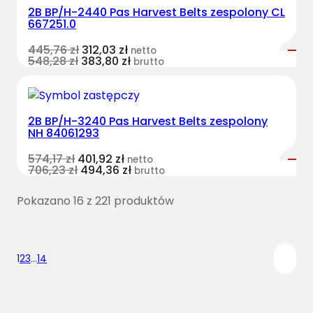
2B BP/H-2440 Pas Harvest Belts zespolony CL
667251.0
445,76
zł
312,03
zł
netto
548,28
zł
383,80
zł
brutto
2B BP/H-3240 Pas Harvest Belts zespolony
NH 84061293
574,17
zł
401,92
zł
netto
706,23
zł
494,36
zł
brutto
Pokazano 16 z 221 produktów
1
2
3
…
14