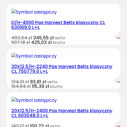
D/H-4000 Pas Harvest Belts klasyczny CL
630169.0 L=L
493,64
zł
345,55
zł
netto
607,18
zł
425,03
zł
brutto
20X12.5/H-2240 Pas Harvest Belts klasyczny
CL 750779.0 L=L
134,01
zł
93,81
zł
netto
164,84
zł
115,39
zł
brutto
20X12.5/H-2400 Pas Harvest Belts klasyczny
CL 603048.0 L=L
143,17
zł
100,22
zł
netto