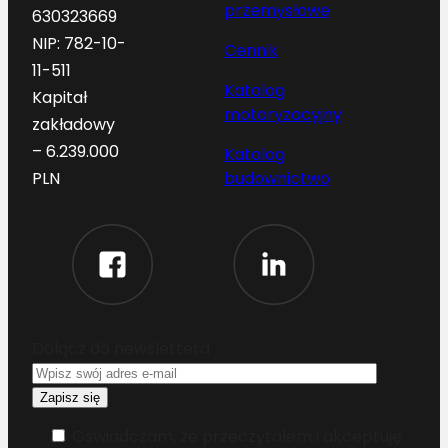
przemysłowe
630323669
NIP: 782-10-
Cennik
11-511
Katalog
Kapitał
motoryzacyjny
zakładowy
– 6.239.000
Katalog
budownictwo
PLN
Dołącz do newslettera
Oświadczam, że przeczytałem i akceptuję