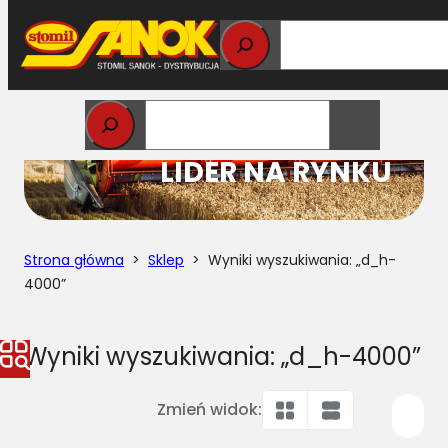
Przejdź
do
treści
STOMIL
LIDER NA RYNKU
Strona główna
>
Sklep
> Wyniki wyszukiwania: „d_h-
4000”
Wyniki wyszukiwania: „d_h-4000”
Zmień widok: