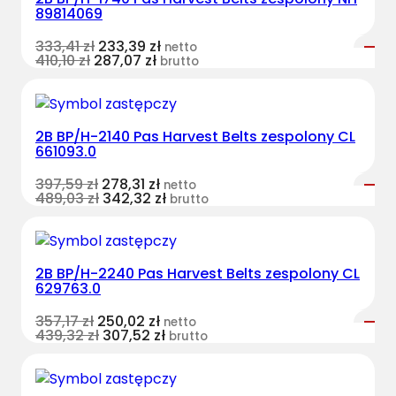
89814069
333,41
zł
233,39
zł
netto
410,10
zł
287,07
zł
brutto
2B BP/H-2140 Pas Harvest Belts zespolony CL
661093.0
397,59
zł
278,31
zł
netto
489,03
zł
342,32
zł
brutto
2B BP/H-2240 Pas Harvest Belts zespolony CL
629763.0
357,17
zł
250,02
zł
netto
439,32
zł
307,52
zł
brutto