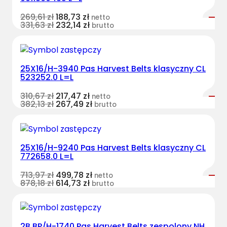
269,61
zł
188,73
zł
netto
331,63
zł
232,14
zł
brutto
25X16/H-3940 Pas Harvest Belts klasyczny CL
523252.0 L=L
310,67
zł
217,47
zł
netto
382,13
zł
267,49
zł
brutto
25X16/H-9240 Pas Harvest Belts klasyczny CL
772658.0 L=L
713,97
zł
499,78
zł
netto
878,18
zł
614,73
zł
brutto
2B BP/H-1740 Pas Harvest Belts zespolony NH