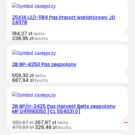
25X14 LZ/I-1184 Pas import wariatorowy JD
Z41178
194,27
zł
netto
238,95
zł
brutto
2B BP-4250 Pas zespolony
559,30
zł
netto
687,94
zł
brutto
2B BP/H-2425 Pas Harvest Belts zespolony
MF D41990050 [CL 554031.0]
382,67
zł
267,87
zł
netto
470,69
zł
329,48
zł
brutto