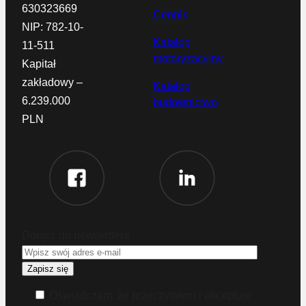
630323669
Cennik
NIP: 782-10-
Katalog
11-511
motoryzacyjny
Kapitał
zakładowy –
Katalog
6.239.000
budownictwo
PLN
Dołącz do newslettera
Oświadczam, że przeczytałem i akceptuję