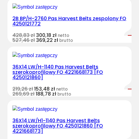
2B BP/H-2760 Pas Harvest Belts zespolony FO
4250121772
428,83
zł
300,18
zł
netto
527,46
zł
369,22
zł
brutto
36X14 LW/H-1140 Pas Harvest Belts
szerokoprofilowy FO 4221668173 [FO
4250121860]
219,26
zł
153,48
zł
netto
269,69
zł
188,78
zł
brutto
36X14 LW/H1-1140 Pas Harvest Belts
szerokoprofilowy FO 4250121860 [FO
4221668173]