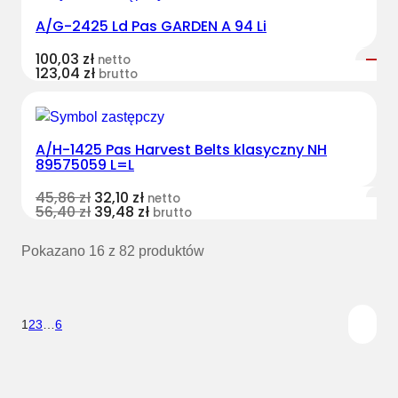
A/G-2425 Ld Pas GARDEN A 94 Li
100,03
zł
netto
123,04
zł
brutto
A/H-1425 Pas Harvest Belts klasyczny NH
89575059 L=L
45,86
zł
32,10
zł
netto
56,40
zł
39,48
zł
brutto
Pokazano 16 z 82 produktów
1
2
3
…
6