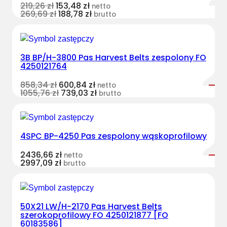
219,26
zł
153,48
zł
netto
269,69
zł
188,78
zł
brutto
3B BP/H-3800 Pas Harvest Belts zespolony FO
4250121764
858,34
zł
600,84
zł
netto
1055,76
zł
739,03
zł
brutto
4SPC BP-4250 Pas zespolony wąskoprofilowy
2436,66
zł
netto
2997,09
zł
brutto
50X21 LW/H-2170 Pas Harvest Belts
szerokoprofilowy FO 4250121877 [FO
60183586]