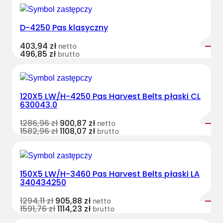
D-4250 Pas klasyczny
403,94
zł
netto
496,85
zł
brutto
120X5 LW/H-4250 Pas Harvest Belts płaski CL
630043.0
1286,96
zł
900,87
zł
netto
1582,96
zł
1108,07
zł
brutto
150X5 LW/H-3460 Pas Harvest Belts płaski LA
340434250
1294,11
zł
905,88
zł
netto
1591,76
zł
1114,23
zł
brutto