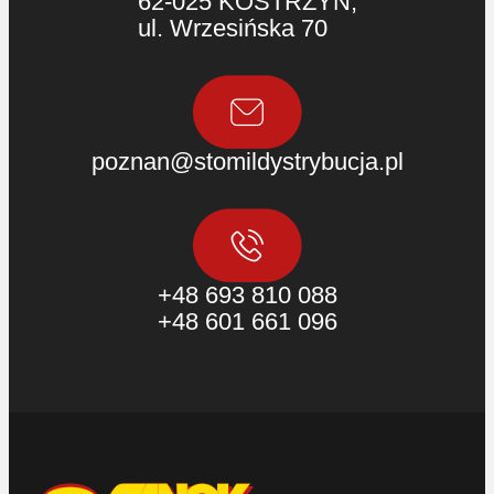
62-025 KOSTRZYN,
ul. Wrzesińska 70
poznan@stomildystrybucja.pl
+48 693 810 088
+48 601 661 096