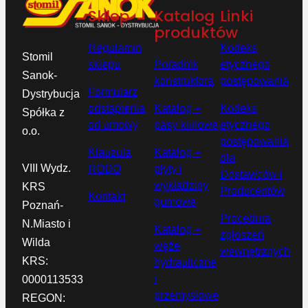
Sklep
Katalog
Linki
produktów
Regulamin
Kodeks
Stomil
sklepu
Poradnik
etycznego
Sanok-
konstruktora
postępowania
Formularz
Dystrybucja
odstąpienia
Katalog –
Kodeks
Spółka z
od umowy
pasy klinowe
etycznego
o.o.
postępowania
Klauzula
Katalog –
dla
VIII Wydz.
RODO
płyty i
Dostawców i
wykładziny
KRS
Producentów
Kontakt
gumowe
Poznań-
Procedura
N.Miasto i
Katalog –
zgłoszeń
Wilda
węże
wewnętrznych
KRS:
hydrauliczne
i
0000113533
przemysłowe
REGON: