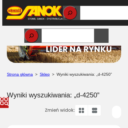
Przejdź
do
treści
STOMIL
LIDER NA RYNKU
Strona główna
>
Sklep
> Wyniki wyszukiwania: „d-4250”
Wyniki wyszukiwania: „d-4250”
Zmień widok: