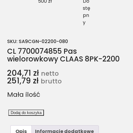
500 zł
Do
stę
pn
y
SKU:
SA9CGN-02200-080
CL 7700074855 Pas
wielorowkowy CLAAS 8PK-2200
204,71
zł
netto
251,79
zł
brutto
Mała ilość
i
Dodaj do koszyka
l
o
Opis
Informacje dodatkowe