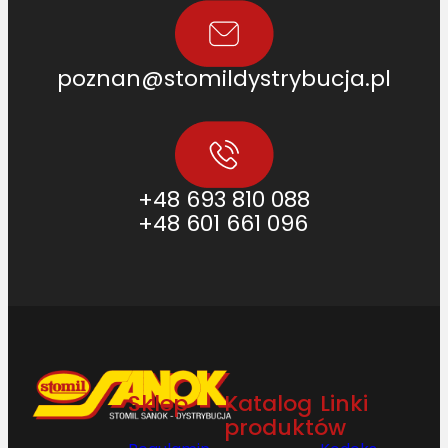
poznan@stomildystrybucja.pl
+48 693 810 088
+48 601 661 096
Sklep
Katalog
Linki
produktów