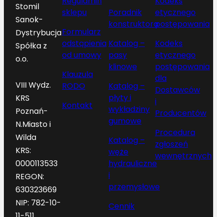
Regulamin
Kodeks
Stomil
sklepu
Poradnik
etycznego
Sanok-
konstruktora
postępowania
Formularz
Dystrybucja
odstąpienia
Katalog –
Kodeks
Spółka z
od umowy
pasy
etycznego
o.o.
klinowe
postępowania
Klauzula
dla
VIII Wydz.
RODO
Katalog –
Dostawców
płyty i
KRS
i
Kontakt
wykładziny
Poznań-
Producentów
gumowe
N.Miasto i
Procedura
Wilda
Katalog –
zgłoszeń
KRS:
węże
wewnętrznych
hydrauliczne
0000113533
i
REGON:
przemysłowe
630323669
NIP: 782-10-
Cennik
11-511