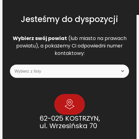
2
2
Jesteśmy do dyspozycji
0
0
Wybierz swój powiat
(lub miasto na prawach
powiatu), a pokażemy Ci odpowiedni numer
kontaktowy:
62-025 KOSTRZYN,
ul. Wrzesińska 70