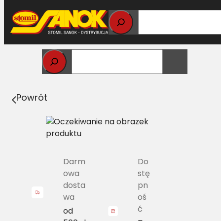
Przejdź
do
treści
Strona główna
>
Pasy
> CL 7700074855 Pas
wielorowkowy CLAAS 8PK-2200
Powrót
Darm
Do
owa
stę
dosta
pn
wa
oś
ć
od