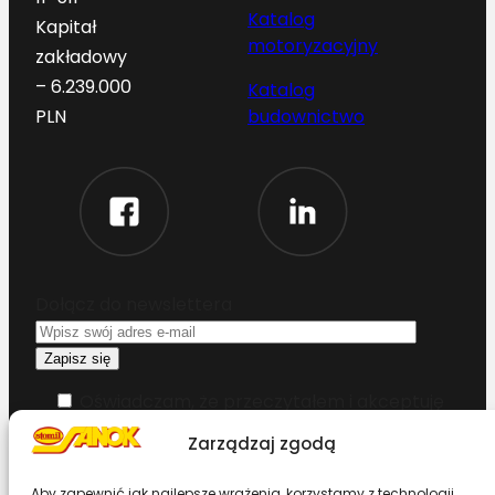
Katalog
Kapitał
motoryzacyjny
zakładowy
– 6.239.000
Katalog
budownictwo
PLN
Dołącz do newslettera
Oświadczam, że przeczytałem i akceptuję
warunki korzystania z serwisu
Zarządzaj zgodą
Chcesz zostać dystrybutorem?
Aby zapewnić jak najlepsze wrażenia, korzystamy z technologii,