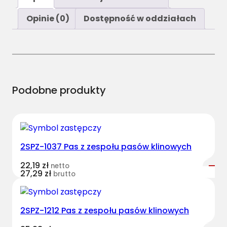
ś
ć
Opinie (0)
Dostępność w oddziałach
C
L
7
7
0
0
Podobne produkty
0
7
4
8
2SPZ-1037 Pas z zespołu pasów klinowych
5
5
22,19
zł
netto
P
27,29
zł
brutto
a
s
w
2SPZ-1212 Pas z zespołu pasów klinowych
i