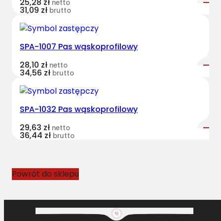
25,28
zł
netto
e
31,09
zł
brutto
l
o
r
SPA-1007 Pas wąskoprofilowy
o
28,10
zł
w
netto
34,56
zł
brutto
k
o
w
SPA-1032 Pas wąskoprofilowy
y
C
29,63
zł
netto
36,44
zł
L
brutto
A
A
S
Powrót do sklepu
8
P
K
-