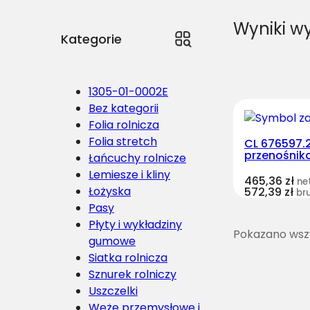
Wyniki w
Kategorie
1305-01-0002E
Bez kategorii
Folia rolnicza
Folia stretch
CL 676597.
przenośnik
Łańcuchy rolnicze
Lemiesze i kliny
465,36
zł
ne
Łożyska
572,39
zł
br
Pasy
Płyty i wykładziny
Pokazano wszy
gumowe
Siatka rolnicza
Sznurek rolniczy
Uszczelki
Węże przemysłowe i