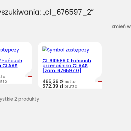
yszukiwania: „cl_676597_2”
Zmień w
2 Łańcuch
CL 610589.0 Łańcuch
a CLAAS
przenośnika CLAAS
[zam. 676597.0]
tto
465,36
zł
utto
netto
572,39
zł
brutto
stkie 2 produkty