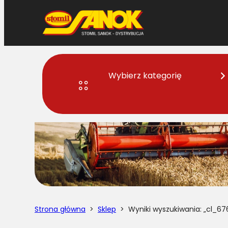
Przejdź
do
treści
Wybierz kategorię
Strona główna
>
Sklep
> Wyniki wyszukiwania: „cl_67