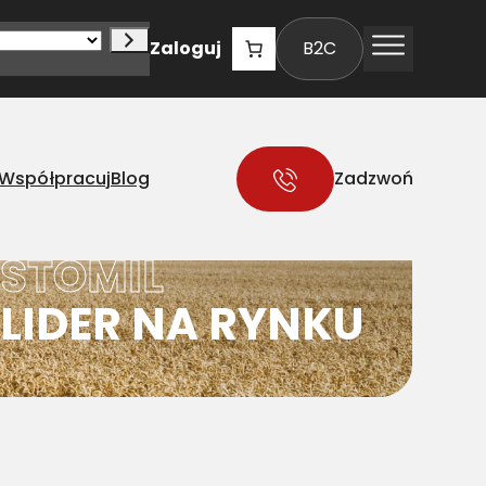
Zaloguj
B2C
Współpracuj
Blog
Zadzwoń
STOMIL
LIDER NA RYNKU