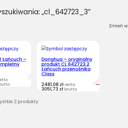
yszukiwania: „cl_642723_3”
Zmień w
3 Łańcuch –
Donghua – oryginalny
ompletny
produkt CL 642723.2
Łańcuch przenośnika
Class
etto
2481,08
zł
rutto
netto
3051,73
zł
brutto
stkie 2 produkty