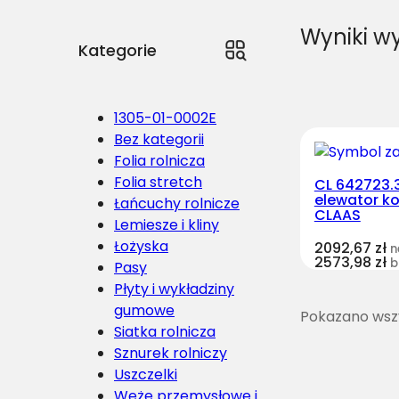
Wyniki w
Kategorie
1305-01-0002E
Bez kategorii
Folia rolnicza
Folia stretch
CL 642723.
elewator k
Łańcuchy rolnicze
CLAAS
Lemiesze i kliny
Łożyska
2092,67
zł
n
2573,98
zł
b
Pasy
Płyty i wykładziny
gumowe
Pokazano wszy
Siatka rolnicza
Sznurek rolniczy
Uszczelki
Węże przemysłowe i