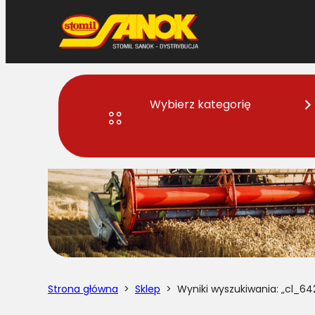
Przejdź
do
treści
Wybierz kategorię
Strona główna
>
Sklep
> Wyniki wyszukiwania: „cl_64