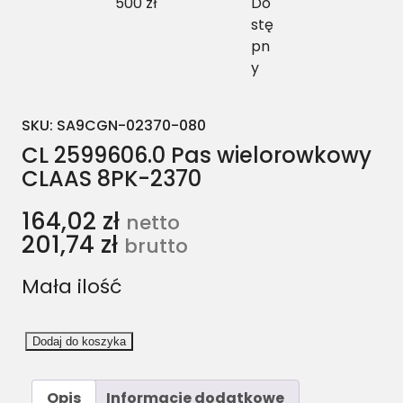
500 zł
Do
stę
pn
y
SKU:
SA9CGN-02370-080
CL 2599606.0 Pas wielorowkowy
CLAAS 8PK-2370
164,02
zł
netto
201,74
zł
brutto
Mała ilość
i
Dodaj do koszyka
l
o
Opis
Informacje dodatkowe