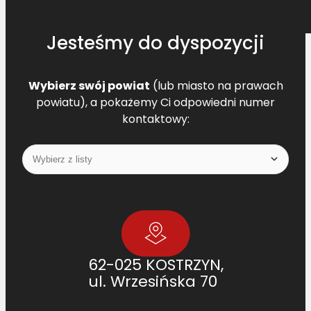
3
7
Jesteśmy do dyspozycji
0
Wybierz swój powiat
(lub miasto na prawach
powiatu), a pokażemy Ci odpowiedni numer
kontaktowy:
62-025 KOSTRZYN,
ul. Wrzesińska 70