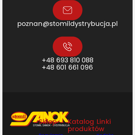
poznan@stomildystrybucja.pl
+48 693 810 088
+48 601 661 096
Sklep
Katalog
Linki
produktów