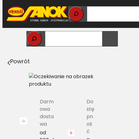
Przejdź
do
treści
Strona główna
>
Pasy
> CL 2599606.0 Pas
wielorowkowy CLAAS 8PK-2370
Powrót
Darm
Do
owa
stę
dosta
pn
wa
oś
ć
od