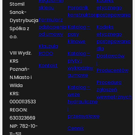
Regulamin
Kodeks
Stomil
sklepu
Poradnik
etycznego
Sanok-
konstruktora
postępowania
Formularz
Dystrybucja
odstąpienia
Katalog –
Kodeks
Spółka z
od umowy
pasy
etycznego
o.o.
klinowe
postępowania
Klauzula
dla
VIII Wydz.
RODO
Katalog –
Dostawców
płyty i
KRS
i
Kontakt
wykładziny
Poznań-
Producentów
gumowe
N.Miasto i
Procedura
Wilda
Katalog –
zgłoszeń
KRS:
węże
wewnętrznych
hydrauliczne
0000113533
i
REGON:
przemysłowe
630323669
NIP: 782-10-
Cennik
11-511