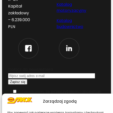
Katalog
Kapitał
motoryzacyjny
zakładowy
– 6.239.000
Katalog
budownictwo
PLN
Dołącz do newslettera
Oświadczam, że przeczytałem i akceptuję
warunki korzystania z serwisu
Zarządzaj zgodą
Chcesz zostać dystrybutorem?
Aby zapewnić jak najlepsze wrażenia, korzystamy z technologii,