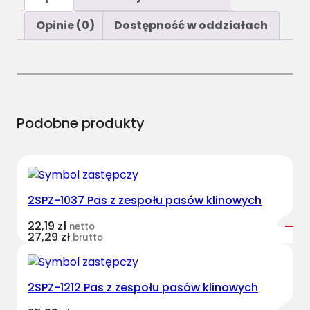
ś
ć
Opinie (0)
Dostępność w oddziałach
C
L
2
5
9
9
Podobne produkty
6
0
6
.
2SPZ-1037 Pas z zespołu pasów klinowych
0
P
22,19
zł
netto
a
27,29
zł
brutto
s
w
i
2SPZ-1212 Pas z zespołu pasów klinowych
e