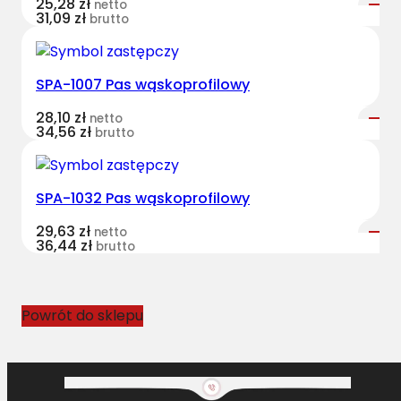
25,28
zł
netto
l
31,09
zł
brutto
o
r
o
SPA-1007 Pas wąskoprofilowy
w
28,10
zł
k
netto
34,56
zł
brutto
o
w
y
SPA-1032 Pas wąskoprofilowy
C
L
29,63
zł
netto
36,44
zł
A
brutto
A
S
8
Powrót do sklepu
P
K
-
2