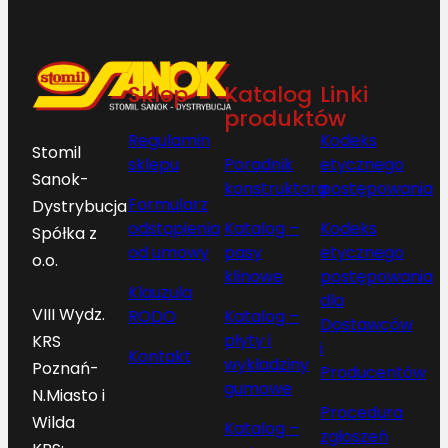
Sklep
Katalog
Linki
produktów
Regulamin
Kodeks
Stomil
sklepu
Poradnik
etycznego
Sanok-
konstruktora
postępowania
Formularz
Dystrybucja
odstąpienia
Katalog –
Kodeks
Spółka z
od umowy
pasy
etycznego
o.o.
klinowe
postępowania
Klauzula
dla
VIII Wydz.
RODO
Katalog –
Dostawców
płyty i
KRS
i
Kontakt
wykładziny
Poznań-
Producentów
gumowe
N.Miasto i
Procedura
Wilda
Katalog –
zgłoszeń