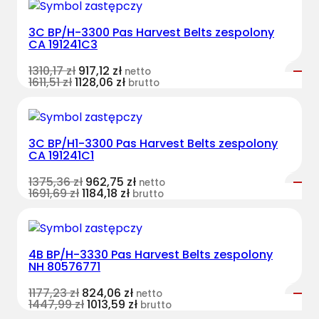
3C BP/H-3300 Pas Harvest Belts zespolony
CA 191241C3
1310,17
zł
917,12
zł
netto
1611,51
zł
1128,06
zł
brutto
3C BP/H1-3300 Pas Harvest Belts zespolony
CA 191241C1
1375,36
zł
962,75
zł
netto
1691,69
zł
1184,18
zł
brutto
4B BP/H-3330 Pas Harvest Belts zespolony
NH 80576771
1177,23
zł
824,06
zł
netto
1447,99
zł
1013,59
zł
brutto