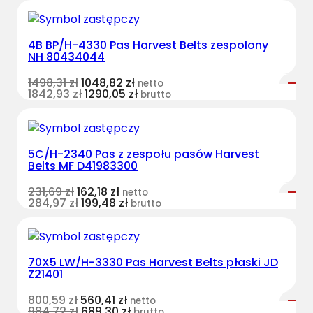
4B BP/H-4330 Pas Harvest Belts zespolony
NH 80434044
1498,31
zł
1048,82
zł
netto
1842,93
zł
1290,05
zł
brutto
5C/H-2340 Pas z zespołu pasów Harvest
Belts MF D41983300
231,69
zł
162,18
zł
netto
284,97
zł
199,48
zł
brutto
70X5 LW/H-3330 Pas Harvest Belts płaski JD
Z21401
800,59
zł
560,41
zł
netto
984,72
zł
689,30
zł
brutto