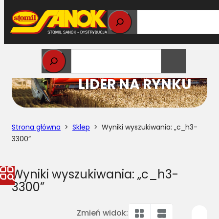
Przejdź
do
treści
STOMIL
LIDER NA RYNKU
Strona główna
>
Sklep
> Wyniki wyszukiwania: „c_h3-
3300”
Wyniki wyszukiwania: „c_h3-
3300”
Zmień widok: