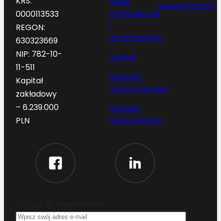
KRS:
węże
wewnętrznych
hydrauliczne
0000113533
i
REGON:
przemysłowe
630323669
NIP: 782-10-
Cennik
11-511
Katalog
Kapitał
motoryzacyjny
zakładowy
– 6.239.000
Katalog
budownictwo
PLN
Dołącz do newslettera