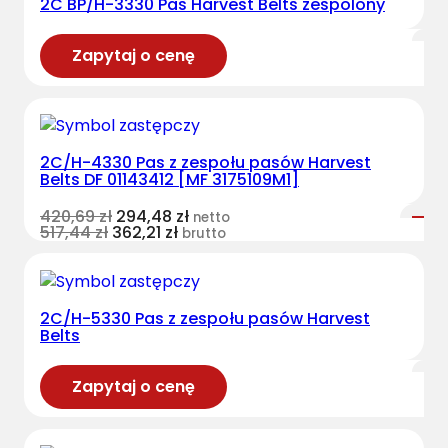
2C BP/H-3330 Pas Harvest Belts zespolony
Zapytaj o cenę
2C/H-4330 Pas z zespołu pasów Harvest
Belts DF 01143412 [MF 3175109M1]
420,69
zł
294,48
zł
netto
517,44
zł
362,21
zł
brutto
2C/H-5330 Pas z zespołu pasów Harvest
Belts
Zapytaj o cenę