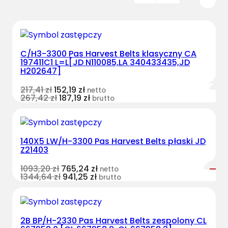
C/H3-3300 Pas Harvest Belts klasyczny CA
197411C1 L=L[JD N110085,LA 340433435,JD
H202647]
217,41
zł
152,19
zł
netto
267,42
zł
187,19
zł
brutto
140X5 LW/H-3300 Pas Harvest Belts płaski JD
Z21403
1093,20
zł
765,24
zł
netto
1344,64
zł
941,25
zł
brutto
2B BP/H-2330 Pas Harvest Belts zespolony CL