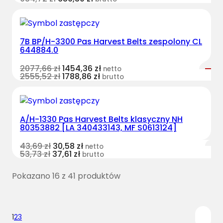
7B BP/H-3300 Pas Harvest Belts zespolony CL
644884.0
2077,66
zł
1454,36
zł
netto
2555,52
zł
1788,86
zł
brutto
A/H-1330 Pas Harvest Belts klasyczny NH
80353882 [LA 340433143, MF S0613124]
43,69
zł
30,58
zł
netto
53,73
zł
37,61
zł
brutto
Pokazano 16 z 41 produktów
1
2
3