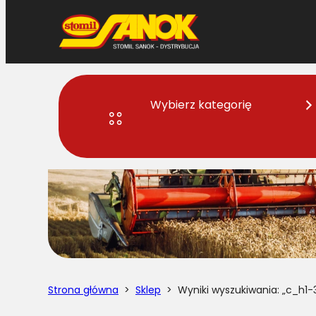
Przejdź
do
treści
Wybierz kategorię
Strona główna
>
Sklep
> Wyniki wyszukiwania: „c_h1-