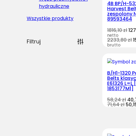
4B BP/H-53
hydrauliczne
Harvest Bel
zespolony 
Wszystkie produkty
89593464
1816,10
zł
127
netto
2233,80
zł
1
Filtruj
brutto
B/H1-1320 P
Belts klasy
E61326 L=L 
1853177M1]
58,24
zł
40
71,64
zł
50,