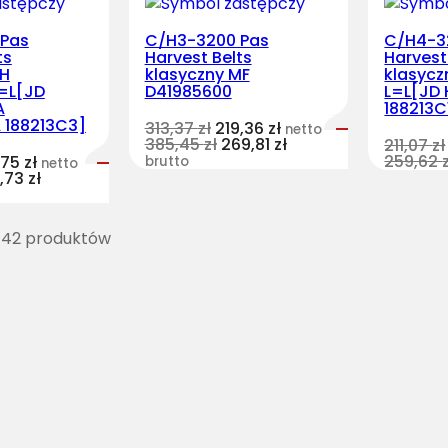
 Pas
C/H3-3200 Pas
C/H4-3
ts
Harvest Belts
Harvest
NH
klasyczny MF
klasycz
=L[JD
D41985600
L=L[JD
A
188213C
 188213C3]
313,37
zł
219,36
zł
netto
385,45
zł
269,81
zł
211,07
zł
259,62
,75
zł
brutto
netto
1,73
zł
 42 produktów