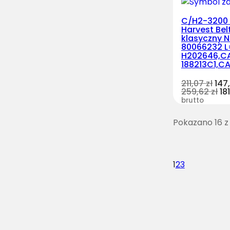
C/H2-3200
Harvest Bel
klasyczny 
80066232 L
H202646,C
188213C1,CA
211,07
zł
147
259,62
zł
18
brutto
Pokazano 16 z
1
2
3