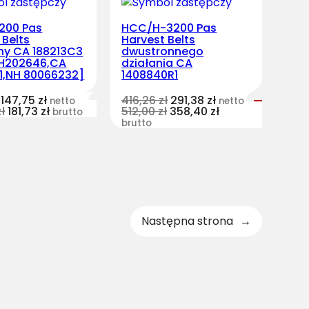
200 Pas
HCC/H-3200 Pas
 Belts
Harvest Belts
ny CA 188213C3
dwustronnego
 H202646,CA
działania CA
1,NH 80066232]
1408840R1
147,75
zł
416,26
zł
291,38
zł
netto
netto
zł
181,73
zł
512,00
zł
358,40
zł
brutto
brutto
Następna strona
→