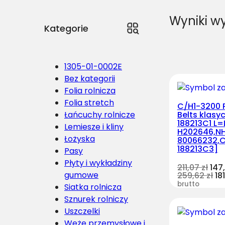
Wyniki w
Kategorie
1305-01-0002E
Bez kategorii
Folia rolnicza
Folia stretch
C/H1-3200 
Łańcuchy rolnicze
Belts klasy
188213C1 L=
Lemiesze i kliny
H202646,N
Łożyska
80066232,
188213C3]
Pasy
Płyty i wykładziny
211,07
zł
147
gumowe
259,62
zł
18
brutto
Siatka rolnicza
Sznurek rolniczy
Uszczelki
Węże przemysłowe i