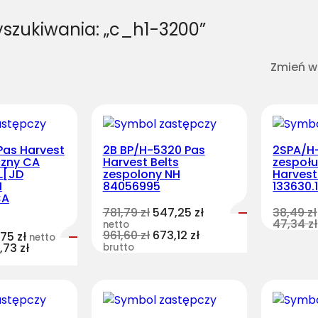
yszukiwania: „c_h1-3200”
Zmień w
Pas Harvest
2B BP/H-5320 Pas
2SPA/H-
czny CA
Harvest Belts
zespoł
L[JD
zespolony NH
Harvest
H
84056995
133630.
CA
781,79
zł
547,25
zł
38,49
zł
47,34
zł
netto
961,60
zł
673,12
zł
,75
zł
netto
1,73
zł
brutto