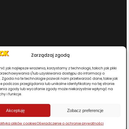
Zarządzaj zgodą
Chcesz zostać dystrybutorem?
ć jak najlepsze wrażenia, korzystamy z technologii, takich jak pliki
 przechowywania i/lub uzyskiwania dostępu do informacji o
. Zgoda na te technologie pozwoli nam przetwarzać dane, takie jak
rwisu
 podczas przeglądania lub unikalne identyfikatory na tej stronie.
enia zgody lub wycofanie zgody może niekorzystnie wpłynąć na
chy i funkcje.
Przewiń stronę do góry
Akceptuję
Zobacz preferencje
olityka plików cookies
Oświadczenie o ochronie prywatności