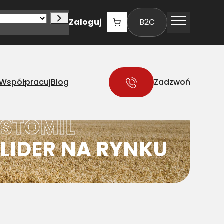
Zaloguj
B2C
Współpracuj
Blog
Zadzwoń
STOMIL
LIDER NA RYNKU