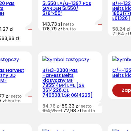
20 Pas
5L550 LA/G-1397 Pas
B/H-132
ts
GARDEN 5L550/
Belts k
NH
5/8″x55″
1853177
E61326]
143,73
zł
netto
176,79
zł
1,27
zł
58,24
zł
brutto
71,64
zł
563,66
zł
as Harvest
B/H3-2000 Pas
C/H-132
czny JD
Harvest Belts
Belts k
[MF
klasyczny MF
795514M4 L=L [SR
0614226,CL
Zap
746508.1,SR 0614225]
,77
zł
netto
15
zł
brutto
84,76
zł
59,33
zł
netto
104,25
zł
72,98
zł
brutto