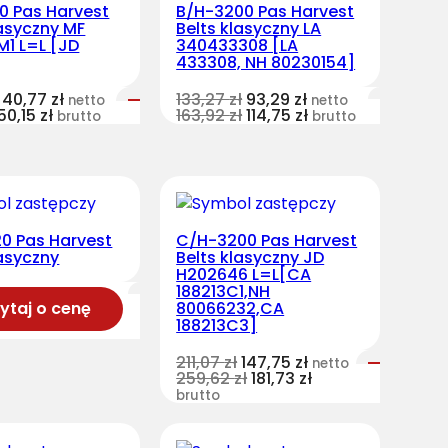
0 Pas Harvest
B/H-3200 Pas Harvest
lasyczny MF
Belts klasyczny LA
M1 L=L [JD
340433308 [LA
433308, NH 80230154]
40,77
zł
133,27
zł
93,29
zł
netto
netto
50,15
zł
163,92
zł
114,75
zł
brutto
brutto
0 Pas Harvest
C/H-3200 Pas Harvest
lasyczny
Belts klasyczny JD
H202646 L=L[CA
188213C1,NH
ytaj o cenę
80066232,CA
188213C3]
211,07
zł
147,75
zł
netto
259,62
zł
181,73
zł
brutto