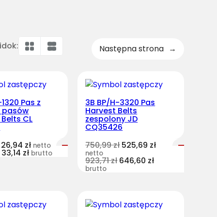
idok:
Następna strona
→
1320 Pas z
3B BP/H-3320 Pas
u pasów
Harvest Belts
 Belts CL
zespolony JD
1
CQ35426
26,94
zł
750,99
zł
525,69
zł
netto
33,14
zł
brutto
netto
923,71
zł
646,60
zł
brutto