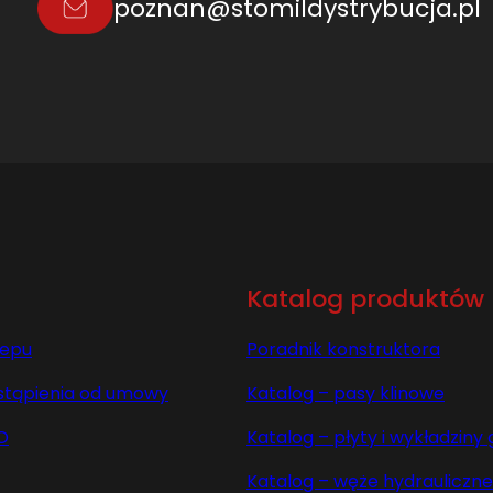
poznan@stomildystrybucja.pl
Katalog produktów
lepu
Poradnik konstruktora
stąpienia od umowy
Katalog – pasy klinowe
O
Katalog – płyty i wykładzin
Katalog – węże hydrauliczne 