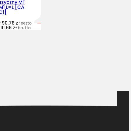
lasyczny MF
M1 L=L [CA
C1]
ł
90,78
zł
netto
111,66
zł
brutto