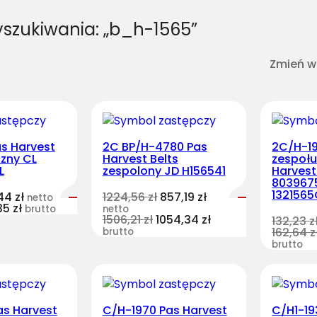
yszukiwania: „b_h-1565”
Zmień w
s Harvest
2C BP/H-4780 Pas
2C/H-19
czny CL
Harvest Belts
zespoł
L
zespolony JD H156541
Harvest
803967
132156
,44
zł
1224,56
zł
857,19
zł
netto
35
zł
brutto
netto
1506,21
zł
1054,34
zł
132,23
z
162,64
z
brutto
brutto
as Harvest
C/H-1970 Pas Harvest
C/H1-19