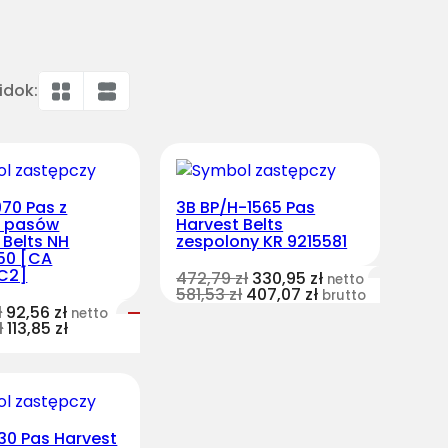
idok:
70 Pas z
3B BP/H-1565 Pas
u pasów
Harvest Belts
 Belts NH
zespolony KR 9215581
50 [CA
5C2]
472,79
zł
330,95
zł
netto
581,53
zł
407,07
zł
brutto
ł
92,56
zł
netto
ł
113,85
zł
30 Pas Harvest