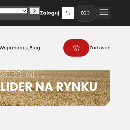
Zaloguj
B2C
Współpracuj
Blog
Zadzwoń
STOMIL
LIDER NA RYNKU