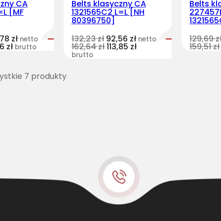
czny CA
Belts klasyczny CA
Belts k
=L [MF
1321565C2 L=L [NH
227457
80396750]
1321565
,78
zł
132,23
zł
92,56
zł
129,69
z
netto
netto
66
zł
162,64
zł
113,85
zł
159,51
zł
brutto
brutto
stkie 7 produkty