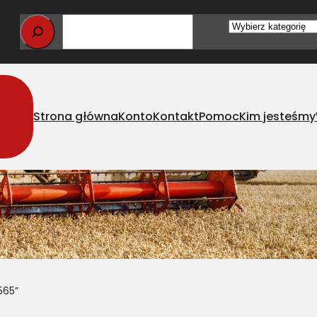
Wybierz
kategorię
Strona główna
Konto
Kontakt
Pomoc
Kim jesteśmy
565”