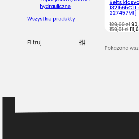
Belts klasy
hydrauliczne
1321565C1 L
227457M1]
Wszystkie produkty
129,69
zł
90
159,51
zł
111,
Filtruj
Pokazano wszy