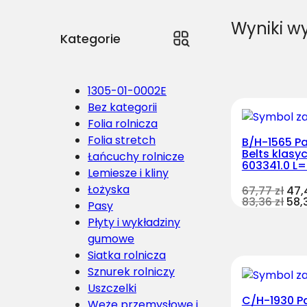
Wyniki w
Kategorie
1305-01-0002E
Bez kategorii
Folia rolnicza
Folia stretch
B/H-1565 Pa
Belts klasy
Łańcuchy rolnicze
603341.0 L=
Lemiesze i kliny
Łożyska
67,77
zł
47
83,36
zł
58,
Pasy
Płyty i wykładziny
gumowe
Siatka rolnicza
Sznurek rolniczy
Uszczelki
C/H-1930 P
Węże przemysłowe i