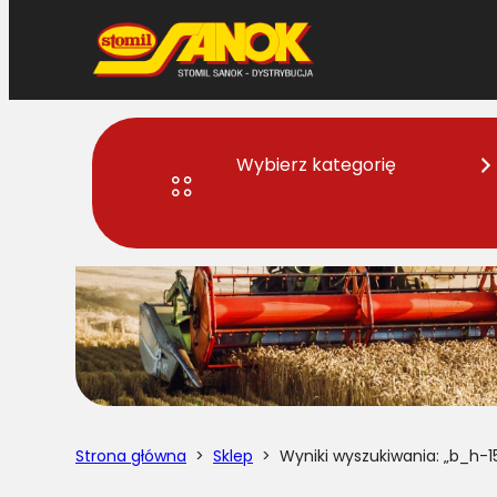
Przejdź
do
treści
Wybierz kategorię
Strona główna
>
Sklep
> Wyniki wyszukiwania: „b_h-1