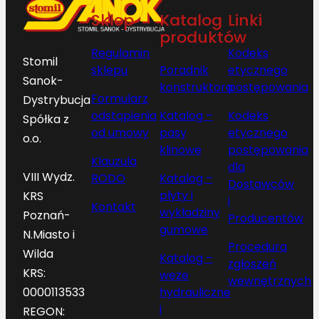
Sklep
Katalog
Linki
produktów
Regulamin
Kodeks
Stomil
sklepu
Poradnik
etycznego
Sanok-
konstruktora
postępowania
Formularz
Dystrybucja
odstąpienia
Katalog –
Kodeks
Spółka z
od umowy
pasy
etycznego
o.o.
klinowe
postępowania
Klauzula
dla
VIII Wydz.
RODO
Katalog –
Dostawców
płyty i
KRS
i
Kontakt
wykładziny
Poznań-
Producentów
gumowe
N.Miasto i
Procedura
Wilda
Katalog –
zgłoszeń
KRS:
węże
wewnętrznych
hydrauliczne
0000113533
i
REGON: