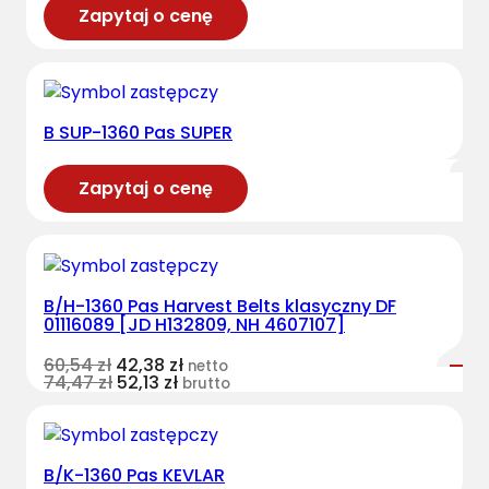
Zapytaj o cenę
B SUP-1360 Pas SUPER
Zapytaj o cenę
B/H-1360 Pas Harvest Belts klasyczny DF
01116089 [JD H132809, NH 4607107]
60,54
zł
42,38
zł
netto
74,47
zł
52,13
zł
brutto
B/K-1360 Pas KEVLAR