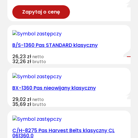
Zapytaj o cenę
B/S-1360 Pas STANDARD klasyczny
26,23
zł
netto
32,26
zł
brutto
BX-1360 Pas nieowijany klasyczny
29,02
zł
netto
35,69
zł
brutto
C/H-8275 Pas Harvest Belts klasyczny CL
061360.0