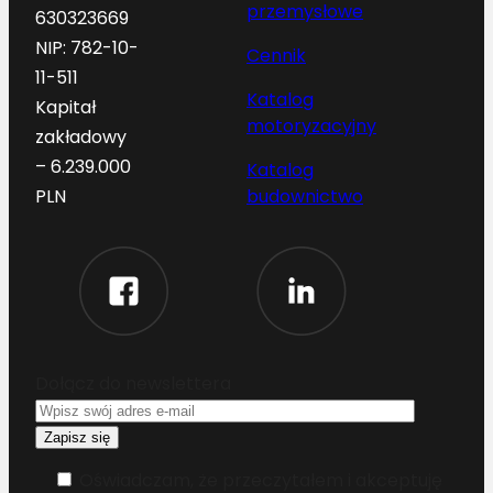
przemysłowe
630323669
NIP: 782-10-
Cennik
11-511
Katalog
Kapitał
motoryzacyjny
zakładowy
– 6.239.000
Katalog
budownictwo
PLN
Dołącz do newslettera
Oświadczam, że przeczytałem i akceptuję