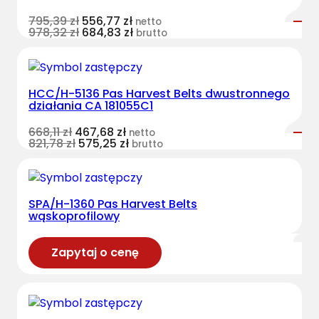
795,39
zł
556,77
zł
netto
978,32
zł
684,83
zł
brutto
HCC/H-5136 Pas Harvest Belts dwustronnego
działania CA 181055C1
668,11
zł
467,68
zł
netto
821,78
zł
575,25
zł
brutto
SPA/H-1360 Pas Harvest Belts
wąskoprofilowy
Zapytaj o cenę