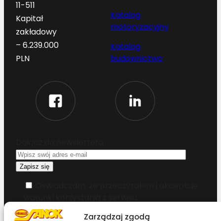
11-511
Katalog
Kapitał
motoryzacyjny
zakładowy
– 6.239.000
Katalog
budownictwo
PLN
Dołącz do newslettera
Oświadczam, że przeczytałem i akceptuję
warunki korzystania z serwisu
Zarządzaj zgodą