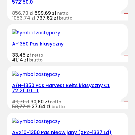
572150.0
856,70
zł
599,69
zł
netto
1053,74
zł
737,62
zł
brutto
A-1350 Pas klasyczny
33,45
zł
netto
41,14
zł
brutto
A/H-1350 Pas Harvest Belts klasyczny CL
721211.0 L=L
43,71
zł
30,60
zł
netto
53,77
zł
37,64
zł
brutto
AVX10-1350 Pas nieowijany (XPZ-1337 Ld)