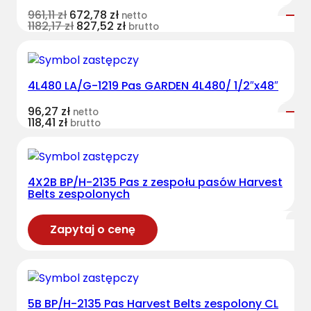
961,11
zł
672,78
zł
netto
1182,17
zł
827,52
zł
brutto
4L480 LA/G-1219 Pas GARDEN 4L480/ 1/2″x48″
96,27
zł
netto
118,41
zł
brutto
4X2B BP/H-2135 Pas z zespołu pasów Harvest
Belts zespolonych
Zapytaj o cenę
5B BP/H-2135 Pas Harvest Belts zespolony CL