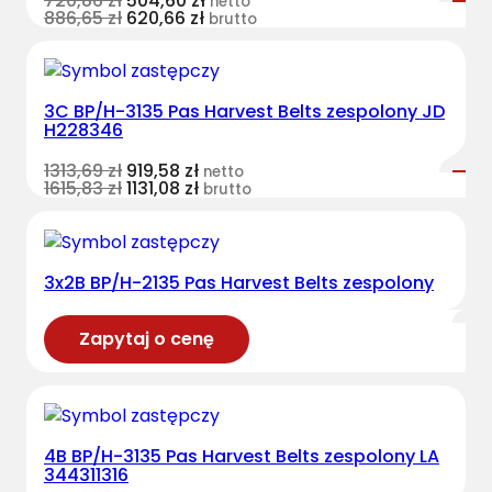
720,86
zł
504,60
zł
netto
886,65
zł
620,66
zł
brutto
3C BP/H-3135 Pas Harvest Belts zespolony JD
H228346
1313,69
zł
919,58
zł
netto
1615,83
zł
1131,08
zł
brutto
3x2B BP/H-2135 Pas Harvest Belts zespolony
Zapytaj o cenę
4B BP/H-3135 Pas Harvest Belts zespolony LA
344311316