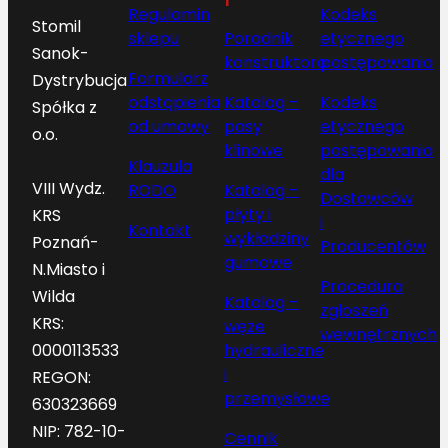
Regulamin
Kodeks
Stomil
sklepu
Poradnik
etycznego
Sanok-
konstruktora
postępowania
Formularz
Dystrybucja
odstąpienia
Katalog –
Kodeks
Spółka z
od umowy
pasy
etycznego
o.o.
klinowe
postępowania
Klauzula
dla
VIII Wydz.
RODO
Katalog –
Dostawców
płyty i
KRS
i
Kontakt
wykładziny
Poznań-
Producentów
gumowe
N.Miasto i
Procedura
Wilda
Katalog –
zgłoszeń
KRS:
węże
wewnętrznych
hydrauliczne
0000113533
i
REGON:
przemysłowe
630323669
NIP: 782-10-
Cennik