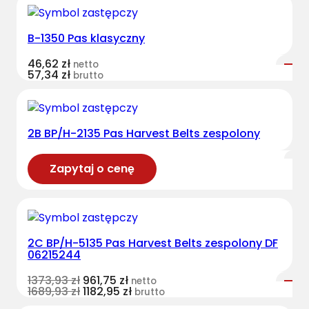
B-1350 Pas klasyczny
46,62
zł
netto
57,34
zł
brutto
2B BP/H-2135 Pas Harvest Belts zespolony
Zapytaj o cenę
2C BP/H-5135 Pas Harvest Belts zespolony DF
06215244
1373,93
zł
961,75
zł
netto
1689,93
zł
1182,95
zł
brutto