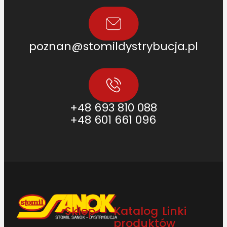
poznan@stomildystrybucja.pl
+48 693 810 088
+48 601 661 096
Sklep
Katalog
Linki
produktów