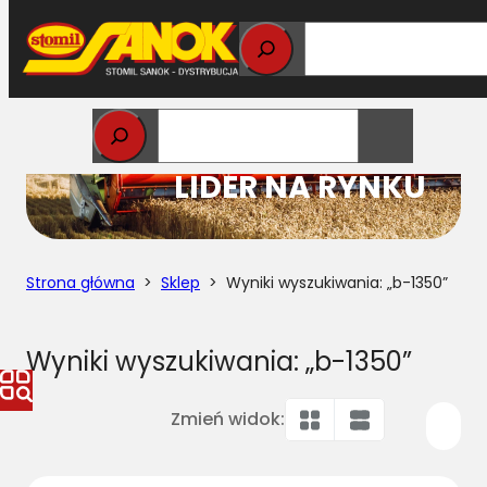
Przejdź
do
treści
STOMIL
LIDER NA RYNKU
Strona główna
>
Sklep
> Wyniki wyszukiwania: „b-1350”
Wyniki wyszukiwania: „b-1350”
Zmień widok: