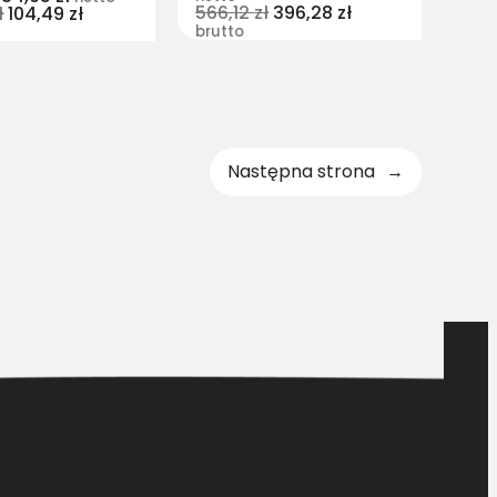
566,12
zł
396,28
zł
ł
104,49
zł
brutto
Następna strona
→