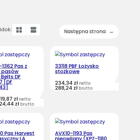
idok:
Następna strona
→
-1362 Pas z
33118 PBF Łożysko
u pasów
stożkowe
 Belts DF
7 [DF
234,34
zł
netto
43]
288,24
zł
brutto
19,87
zł
netto
24,44
zł
brutto
80 Pas Harvest
AVX10-1193 Pas
lasyczny LA
nieowijany (XPZ-1180