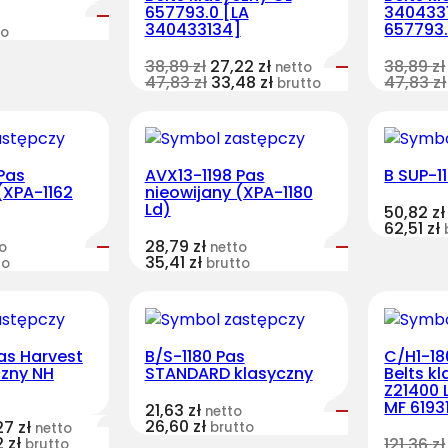
657793.0 [LA
340433
340433134]
657793
to
38,89
zł
27,22
zł
38,89
zł
netto
47,83
zł
33,48
zł
47,83
zł
brutto
Pas
AVX13-1198 Pas
B SUP-1
(XPA-1162
nieowijany (XPA-1180
Ld)
50,82
zł
62,51
zł
28,79
zł
o
netto
35,41
zł
to
brutto
as Harvest
B/S-1180 Pas
C/H1-18
czny NH
STANDARD klasyczny
Belts k
Z21400 
MF 6193
21,63
zł
netto
26,60
zł
27
zł
brutto
netto
2
zł
121,36
zł
brutto