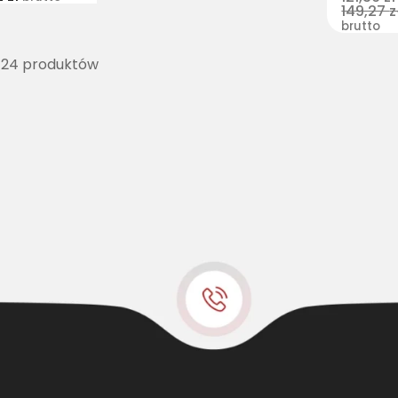
149,27
z
brutto
 24 produktów