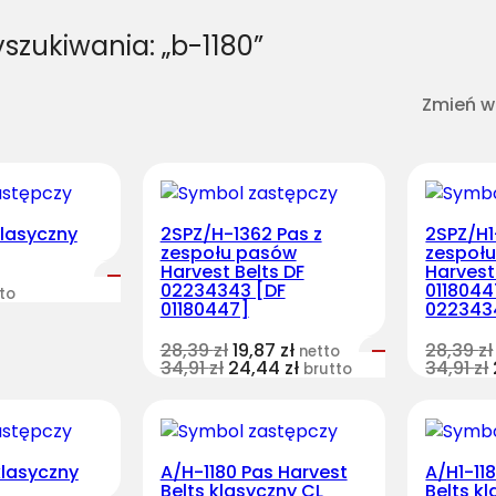
szukiwania: „b-1180”
Zmień w
klasyczny
2SPZ/H-1362 Pas z
2SPZ/H1
zespołu pasów
zespoł
Harvest Belts DF
Harvest
02234343 [DF
0118044
to
01180447]
022343
28,39
zł
19,87
zł
28,39
zł
netto
34,91
zł
24,44
zł
34,91
zł
brutto
klasyczny
A/H-1180 Pas Harvest
A/H1-11
Belts klasyczny CL
Belts k