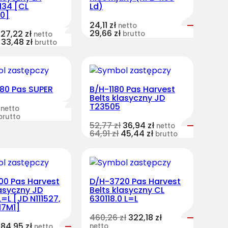
134 [CL
Ld)
.0]
24,11
zł
netto
29,66
zł
27,22
zł
brutto
netto
33,48
zł
brutto
180 Pas SUPER
B/H-1180 Pas Harvest
Belts klasyczny JD
T23505
netto
brutto
52,77
zł
36,94
zł
netto
64,91
zł
45,44
zł
brutto
00 Pas Harvest
D/H-3720 Pas Harvest
lasyczny JD
Belts klasyczny CL
L=L [JD N111527,
630118.0 L=L
17M1]
460,26
zł
322,18
zł
84,95
zł
netto
netto