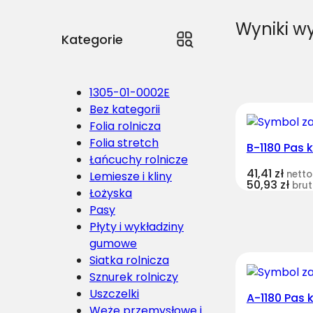
Wyniki wy
Kategorie
1305-01-0002E
Bez kategorii
Folia rolnicza
Folia stretch
B-1180 Pas 
Łańcuchy rolnicze
41,41
zł
netto
Lemiesze i kliny
50,93
zł
brut
Łożyska
Pasy
Płyty i wykładziny
gumowe
Siatka rolnicza
Sznurek rolniczy
Uszczelki
A-1180 Pas 
Węże przemysłowe i