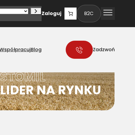
Zaloguj
B2C
Współpracuj
Blog
Zadzwoń
STOMIL
LIDER NA RYNKU