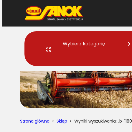
Przejdź
do
treści
Wybierz kategorię
Strona główna
>
Sklep
> Wyniki wyszukiwania: „b-1180