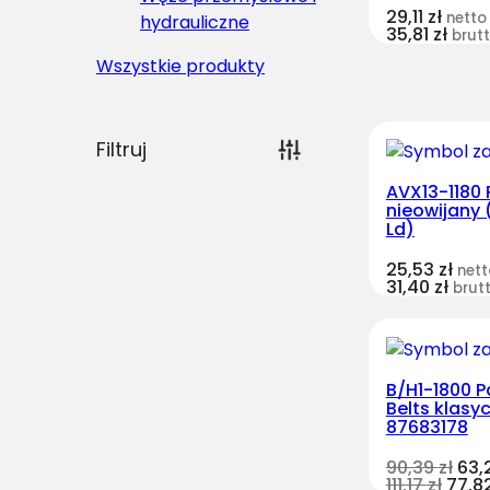
29,11
zł
netto
hydrauliczne
35,81
zł
brut
Wszystkie produkty
Filtruj
AVX13-1180 
nieowijany 
Ld)
25,53
zł
nett
31,40
zł
brut
B/H1-1800 P
Belts klasy
87683178
90,39
zł
63,
111,17
zł
77,8