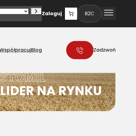
Zaloguj
B2C
Współpracuj
Blog
Zadzwoń
STOMIL
LIDER NA RYNKU