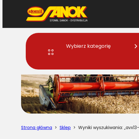
Przejdź
do
treści
Wybierz kategorię
Strona główna
>
Sklep
> Wyniki wyszukiwania: „avx13