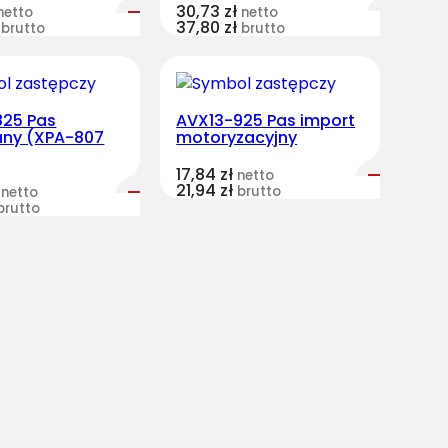
30,73
zł
netto
netto
37,80
zł
brutto
brutto
825 Pas
AVX13-925 Pas import
any (XPA-807
motoryzacyjny
17,84
zł
netto
21,94
zł
brutto
netto
brutto