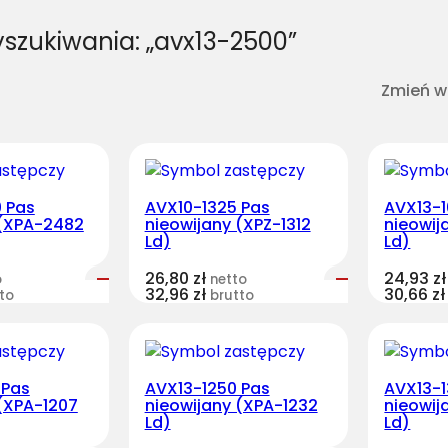
yszukiwania: „avx13-2500”
Zmień w
 Pas
AVX10-1325 Pas
AVX13-1
 (XPA-2482
nieowijany (XPZ-1312
nieowij
Ld)
Ld)
26,80
zł
24,93
zł
o
netto
32,96
zł
30,66
zł
to
brutto
 Pas
AVX13-1250 Pas
AVX13-1
(XPA-1207
nieowijany (XPA-1232
nieowij
Ld)
Ld)