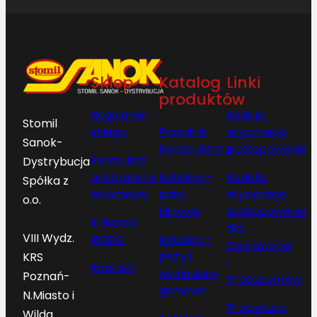
Sklep
Katalog
Linki
produktów
Regulamin
Kodeks
Stomil
sklepu
Poradnik
etycznego
Sanok-
konstruktora
postępowania
Formularz
Dystrybucja
odstąpienia
Katalog –
Kodeks
Spółka z
od umowy
pasy
etycznego
o.o.
klinowe
postępowania
Klauzula
dla
VIII Wydz.
RODO
Katalog –
Dostawców
płyty i
KRS
i
Kontakt
wykładziny
Poznań-
Producentów
gumowe
N.Miasto i
Procedura
Wilda