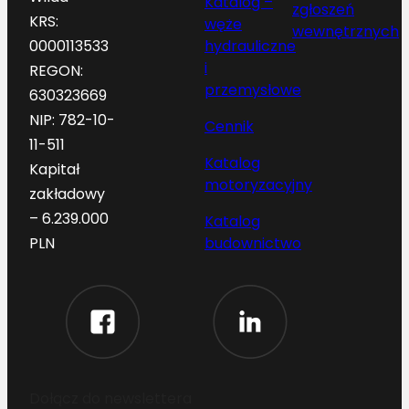
Katalog –
zgłoszeń
KRS:
węże
wewnętrznych
hydrauliczne
0000113533
i
REGON:
przemysłowe
630323669
NIP: 782-10-
Cennik
11-511
Katalog
Kapitał
motoryzacyjny
zakładowy
– 6.239.000
Katalog
budownictwo
PLN
Dołącz do newslettera