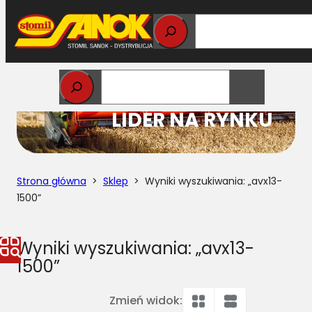
Przejdź
do
treści
STOMIL
LIDER NA RYNKU
Strona główna
>
Sklep
> Wyniki wyszukiwania: „avx13-
1500”
Wyniki wyszukiwania: „avx13-
1500”
Zmień widok: