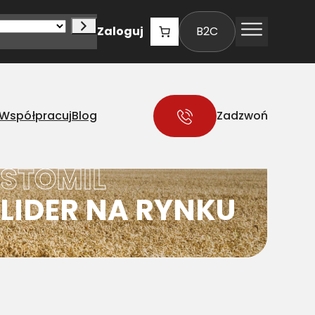
Zaloguj
B2C
Współpracuj
Blog
Zadzwoń
STOMIL
LIDER NA RYNKU