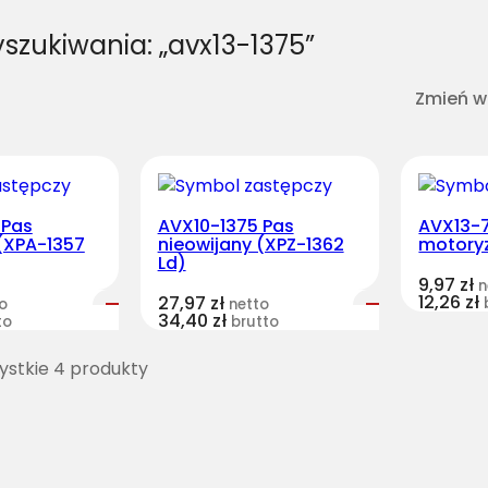
szukiwania: „avx13-1375”
Zmień w
 Pas
AVX10-1375 Pas
AVX13-7
(XPA-1357
nieowijany (XPZ-1362
motory
Ld)
9,97
zł
n
12,26
zł
27,97
zł
o
netto
34,40
zł
to
brutto
stkie 4 produkty