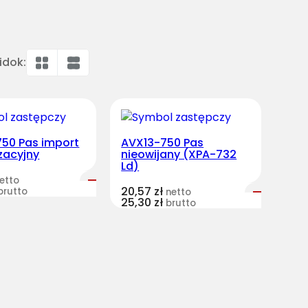
idok:
50 Pas import
AVX13-750 Pas
zacyjny
nieowijany (XPA-732
Ld)
etto
20,57
zł
brutto
netto
25,30
zł
brutto