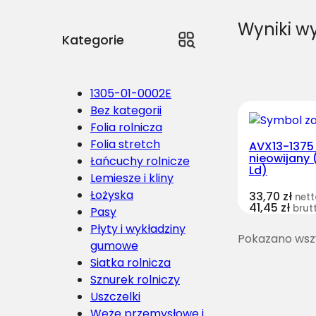
Wyniki wy
Kategorie
1305-01-0002E
Bez kategorii
Folia rolnicza
Folia stretch
AVX13-1375
nieowijany 
Łańcuchy rolnicze
Ld)
Lemiesze i kliny
Łożyska
33,70
zł
nett
41,45
zł
brut
Pasy
Płyty i wykładziny
Pokazano wszy
gumowe
Siatka rolnicza
Sznurek rolniczy
Uszczelki
Węże przemysłowe i