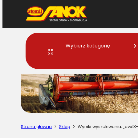
Przejdź
do
treści
Wybierz kategorię
Strona główna
>
Sklep
> Wyniki wyszukiwania: „avx13-