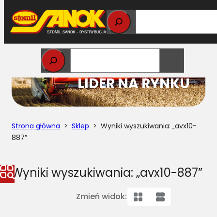
Przejdź
do
treści
STOMIL
LIDER NA RYNKU
Strona główna
>
Sklep
> Wyniki wyszukiwania: „avx10-
887”
Wyniki wyszukiwania: „avx10-887”
Zmień widok: