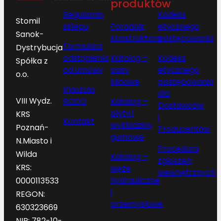
produktów
Regulamin
Kodeks
Stomil
sklepu
Poradnik
etycznego
Sanok-
konstruktora
postępowania
Formularz
Dystrybucja
odstąpienia
Katalog –
Kodeks
Spółka z
od umowy
pasy
etycznego
o.o.
klinowe
postępowania
Klauzula
dla
VIII Wydz.
RODO
Katalog –
Dostawców
płyty i
KRS
i
Kontakt
wykładziny
Poznań-
Producentów
gumowe
N.Miasto i
Procedura
Wilda
Katalog –
zgłoszeń
KRS:
węże
wewnętrznych
hydrauliczne
0000113533
i
REGON:
przemysłowe
630323669
NIP: 782-10-