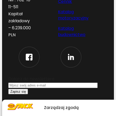
Cennik
11-511
Katalog
Kapitał
motoryzacyjny
zakładowy
– 6.239.000
Katalog
budownictwo
PLN
Dołącz do newslettera
Oświadczam, że przeczytałem i akceptuję
warunki korzystania z serwisu
Zarządzaj zgodą