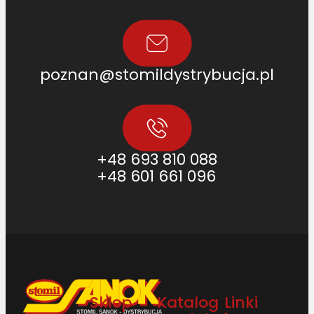
poznan@stomildystrybucja.pl
+48 693 810 088
+48 601 661 096
Sklep
Katalog
Linki