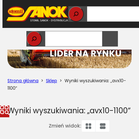
Przejdź
do
treści
STOMIL
LIDER NA RYNKU
Strona główna
>
Sklep
> Wyniki wyszukiwania: „avx10-
1100”
Wyniki wyszukiwania: „avx10-1100”
Zmień widok: