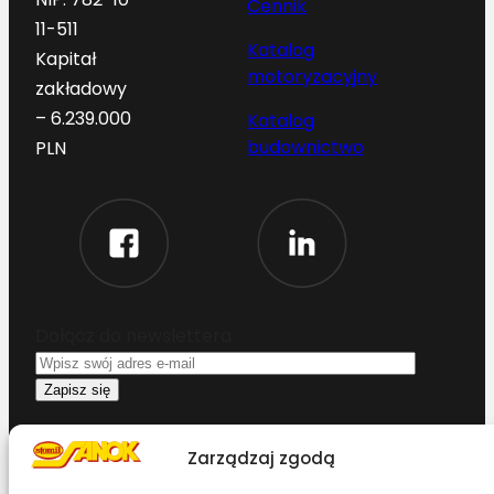
Cennik
11-511
Katalog
Kapitał
motoryzacyjny
zakładowy
– 6.239.000
Katalog
budownictwo
PLN
Dołącz do newslettera
Oświadczam, że przeczytałem i akceptuję
warunki korzystania z serwisu
Zarządzaj zgodą