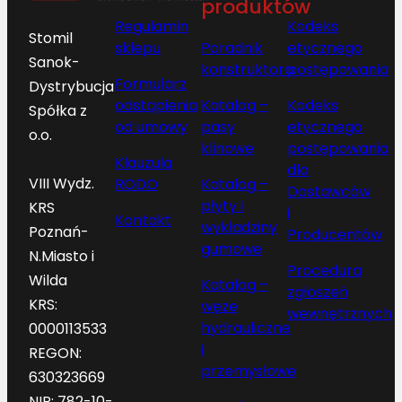
produktów
Regulamin
Kodeks
Stomil
sklepu
Poradnik
etycznego
Sanok-
konstruktora
postępowania
Formularz
Dystrybucja
odstąpienia
Katalog –
Kodeks
Spółka z
od umowy
pasy
etycznego
o.o.
klinowe
postępowania
Klauzula
dla
VIII Wydz.
RODO
Katalog –
Dostawców
płyty i
KRS
i
Kontakt
wykładziny
Poznań-
Producentów
gumowe
N.Miasto i
Procedura
Wilda
Katalog –
zgłoszeń
KRS:
węże
wewnętrznych
hydrauliczne
0000113533
i
REGON:
przemysłowe
630323669
NIP: 782-10-