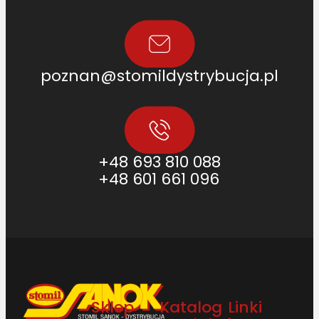
poznan@stomildystrybucja.pl
+48 693 810 088
+48 601 661 096
Sklep
Katalog
Linki