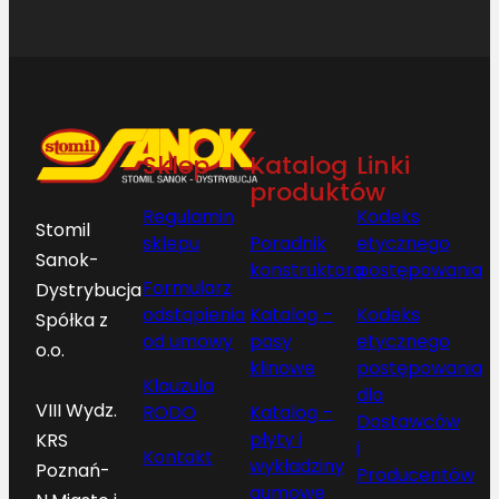
Sklep
Katalog
Linki
produktów
Regulamin
Kodeks
Stomil
sklepu
Poradnik
etycznego
Sanok-
konstruktora
postępowania
Formularz
Dystrybucja
odstąpienia
Katalog –
Kodeks
Spółka z
od umowy
pasy
etycznego
o.o.
klinowe
postępowania
Klauzula
dla
VIII Wydz.
RODO
Katalog –
Dostawców
płyty i
KRS
i
Kontakt
wykładziny
Poznań-
Producentów
gumowe