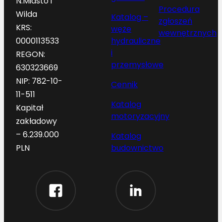
N.Miasto i
Procedura
Wilda
Katalog –
zgłoszeń
KRS:
węże
wewnętrznych
hydrauliczne
0000113533
i
REGON:
przemysłowe
630323669
NIP: 782-10-
Cennik
11-511
Katalog
Kapitał
motoryzacyjny
zakładowy
– 6.239.000
Katalog
budownictwo
PLN