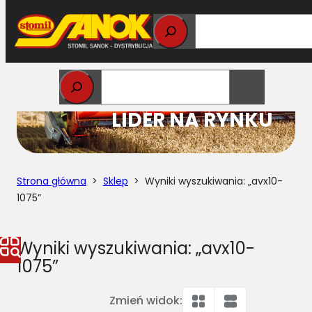
Przejdź
do
treści
STOMIL
LIDER NA RYNKU
Strona główna
>
Sklep
> Wyniki wyszukiwania: „avx10-
1075”
Wyniki wyszukiwania: „avx10-
1075”
Zmień widok: