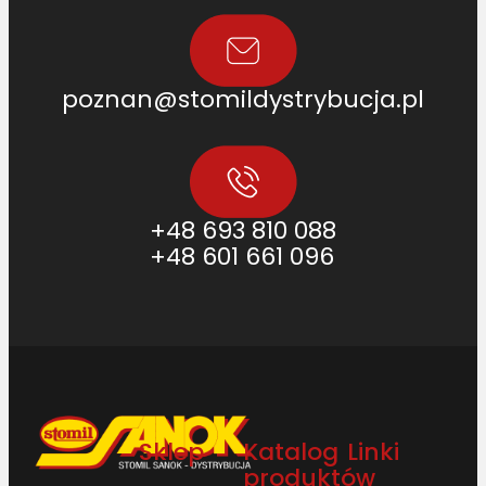
poznan@stomildystrybucja.pl
+48 693 810 088
+48 601 661 096
Sklep
Katalog
Linki
produktów