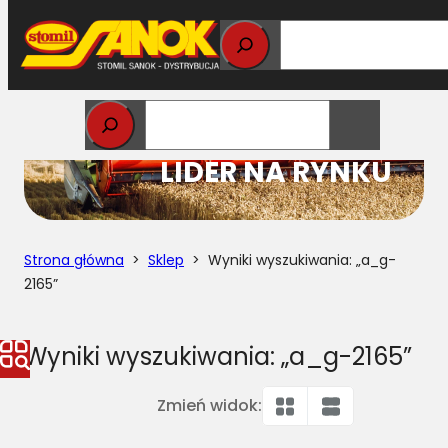
Przejdź
do
treści
STOMIL
LIDER NA RYNKU
Strona główna
>
Sklep
> Wyniki wyszukiwania: „a_g-
2165”
Wyniki wyszukiwania: „a_g-2165”
Zmień widok: