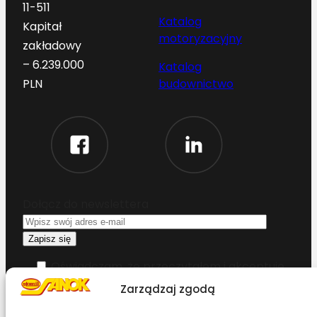
11-511
Katalog
Kapitał
motoryzacyjny
zakładowy
– 6.239.000
Katalog
budownictwo
PLN
Dołącz do newslettera
Oświadczam, że przeczytałem i akceptuję
warunki korzystania z serwisu
Zarządzaj zgodą