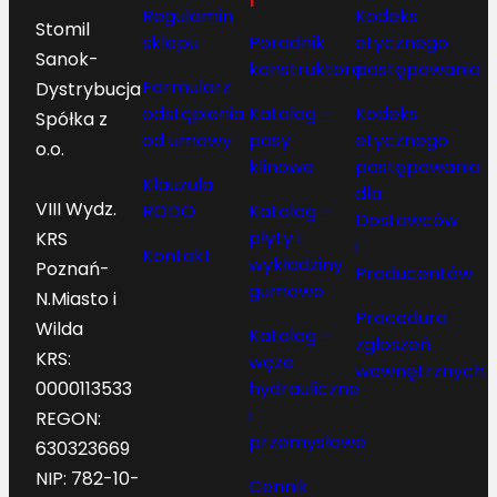
Regulamin
Kodeks
Stomil
sklepu
Poradnik
etycznego
Sanok-
konstruktora
postępowania
Formularz
Dystrybucja
odstąpienia
Katalog –
Kodeks
Spółka z
od umowy
pasy
etycznego
o.o.
klinowe
postępowania
Klauzula
dla
VIII Wydz.
RODO
Katalog –
Dostawców
płyty i
KRS
i
Kontakt
wykładziny
Poznań-
Producentów
gumowe
N.Miasto i
Procedura
Wilda
Katalog –
zgłoszeń
KRS:
węże
wewnętrznych
hydrauliczne
0000113533
i
REGON:
przemysłowe
630323669
NIP: 782-10-
Cennik