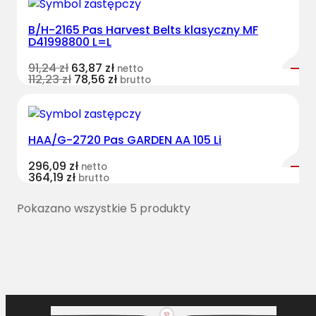
B/H-2165 Pas Harvest Belts klasyczny MF
D41998800 L=L
91,24
zł
63,87
zł
netto
112,23
zł
78,56
zł
brutto
HAA/G-2720 Pas GARDEN AA 105 Li
296,09
zł
netto
364,19
zł
brutto
Pokazano wszystkie 5 produkty