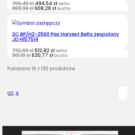
706,49
zł
494,54
zł
netto
868,98
zł
608,28
zł
brutto
2C BP/H2-2560 Pas Harvest Belts zespolony
JD H157514
732,60
zł
512,82
zł
netto
901,10
zł
630,77
zł
brutto
Pokazano 16 z 135 produktów
1
2
3
…
9