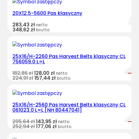
20X12.5-5600 Pas klasyczny
283,43
zł
netto
348,62
zł
brutto
25X16/H-2260 Pas Harvest Belts klasyczny CL
756059.0 L=L
182,86
zł
128,00
zł
netto
224,91
zł
157,44
zł
brutto
25X16/H-2560 Pas Harvest Belts klasyczny CL
061023.0 L=L [NH 80447041]
205,64
zł
143,95
zł
netto
252,94
zł
177,06
zł
brutto