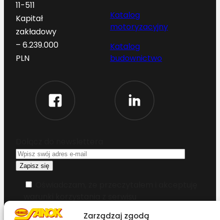
11-511
Katalog
Kapitał
motoryzacyjny
zakładowy
– 6.239.000
Katalog
budownictwo
PLN
Dołącz do newslettera
Oświadczam, że przeczytałem i akceptuję
warunki korzystania z serwisu
Zarządzaj zgodą