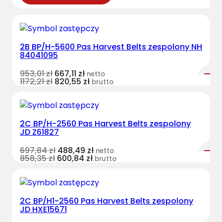
2B BP/H-5600 Pas Harvest Belts zespolony NH
84041095
953,01
zł
667,11
zł
netto
1172,21
zł
820,55
zł
brutto
2C BP/H-2560 Pas Harvest Belts zespolony
JD Z61827
697,84
zł
488,49
zł
netto
858,35
zł
600,84
zł
brutto
2C BP/H1-2560 Pas Harvest Belts zespolony
JD HXE15671