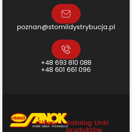
poznan@stomildystrybucja.pl
+48 693 810 088
+48 601 661 096
Sklep
Katalog
Linki
produktów