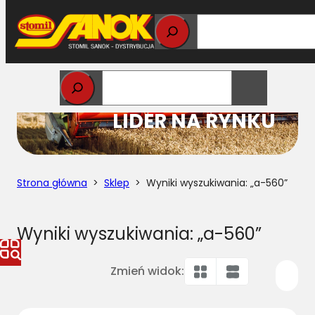
Przejdź
do
treści
STOMIL
LIDER NA RYNKU
Strona główna
>
Sklep
> Wyniki wyszukiwania: „a-560”
Wyniki wyszukiwania: „a-560”
Zmień widok: