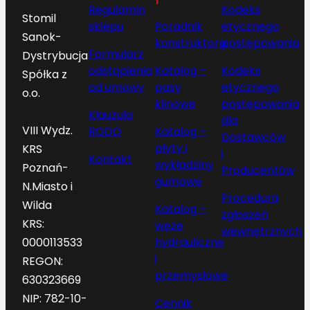
Regulamin
Kodeks
Stomil
sklepu
Poradnik
etycznego
Sanok-
konstruktora
postępowania
Formularz
Dystrybucja
odstąpienia
Katalog –
Kodeks
Spółka z
od umowy
pasy
etycznego
o.o.
klinowe
postępowania
Klauzula
dla
VIII Wydz.
RODO
Katalog –
Dostawców
płyty i
KRS
i
Kontakt
wykładziny
Poznań-
Producentów
gumowe
N.Miasto i
Procedura
Wilda
Katalog –
zgłoszeń
KRS:
węże
wewnętrznych
hydrauliczne
0000113533
i
REGON:
przemysłowe
630323669
NIP: 782-10-
Cennik