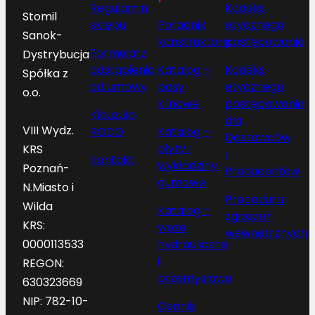
Regulamin
Kodeks
Stomil
sklepu
Poradnik
etycznego
Sanok-
konstruktora
postępowania
Formularz
Dystrybucja
odstąpienia
Katalog –
Kodeks
Spółka z
od umowy
pasy
etycznego
o.o.
klinowe
postępowania
Klauzula
dla
VIII Wydz.
RODO
Katalog –
Dostawców
płyty i
KRS
i
Kontakt
wykładziny
Poznań-
Producentów
gumowe
N.Miasto i
Procedura
Wilda
Katalog –
zgłoszeń
KRS:
węże
wewnętrznych
hydrauliczne
0000113533
i
REGON:
przemysłowe
630323669
NIP: 782-10-
Cennik