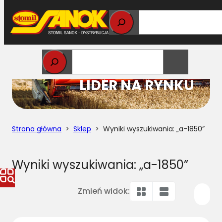
Przejdź
do
treści
STOMIL
LIDER NA RYNKU
Strona główna
>
Sklep
> Wyniki wyszukiwania: „a-1850”
Wyniki wyszukiwania: „a-1850”
Zmień widok: