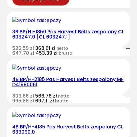
3B BP/H1-1850 Pas Harvest Belts zespolony CL
603247.0 [CL 603247.1]
526,59
zł
368,61
zł
netto
647,70
zł
453,39
zł
brutto
4B BP/H-2185 Pas Harvest Belts zespolony MF
D41990061
809,66
zł
566,76
zł
netto
995,88
zł
697,11
zł
brutto
4B BP/H-4185 Pas Harvest Belts zespolony CL
633090.0