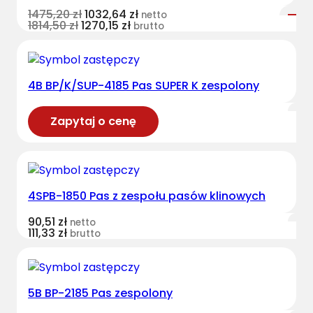
1475,20
zł
1032,64
zł
netto
1814,50
zł
1270,15
zł
brutto
4B BP/K/SUP-4185 Pas SUPER K zespolony
Zapytaj o cenę
4SPB-1850 Pas z zespołu pasów klinowych
90,51
zł
netto
111,33
zł
brutto
5B BP-2185 Pas zespolony