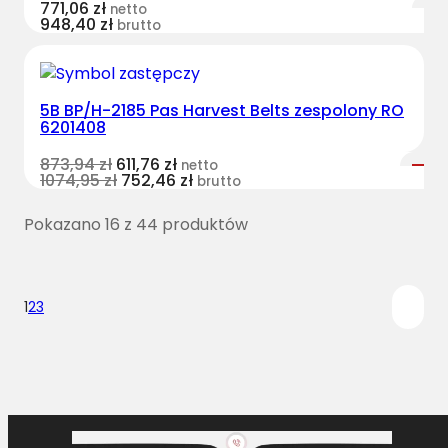
771,06
zł
netto
948,40
zł
brutto
5B BP/H-2185 Pas Harvest Belts zespolony RO
6201408
873,94
zł
611,76
zł
netto
1074,95
zł
752,46
zł
brutto
Pokazano 16 z 44 produktów
1
2
3