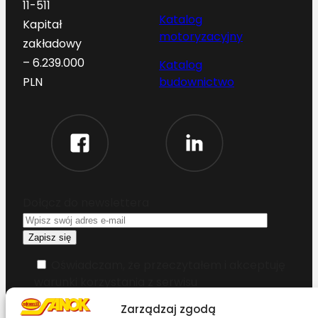
11-511
Katalog
Kapitał
motoryzacyjny
zakładowy
– 6.239.000
Katalog
budownictwo
PLN
Dołącz do newslettera
Oświadczam, że przeczytałem i akceptuję
warunki korzystania z serwisu
Zarządzaj zgodą
Chcesz zostać dystrybutorem?