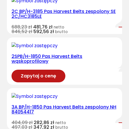
2C BP/H-3185 Pas Harvest Belts zespolony SE
2C/HC3185LE
688,23
zł
481,76
zł
netto
846,52
zł
592,56
zł
brutto
2SPB/H-1850 Pas Harvest Belts
wąskoprofilowy
Zapytaj o cenę
3A BP/H-1850 Pas Harvest Belts zespolony NH
84054417
404,09
zł
282,86
zł
netto
497,03
zł
347,92
zł
brutto