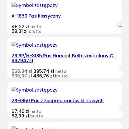
A-1850 Pas klasyczny
48,22
zł
netto
59,31
zł
brutto
2B BP/H-3185 Pas Harvest Belts zespolony CL
667947.0
565,34
zł
395,74
zł
netto
695,37
zł
486,76
zł
brutto
2B-1850 Pas z zespołu pasów klinowych
67,40
zł
netto
82,90
zł
brutto