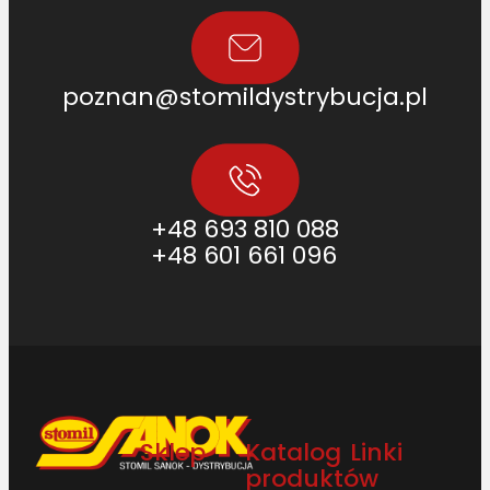
poznan@stomildystrybucja.pl
+48 693 810 088
+48 601 661 096
Sklep
Katalog
Linki
produktów