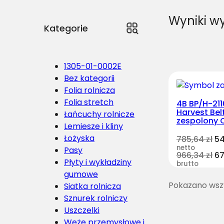
Wyniki w
Kategorie
1305-01-0002E
Bez kategorii
Folia rolnicza
Folia stretch
4B BP/H-211
Harvest Bel
Łańcuchy rolnicze
zespolony 
Lemiesze i kliny
Łożyska
785,64
zł
5
netto
Pasy
966,34
zł
6
Płyty i wykładziny
brutto
gumowe
Pokazano wszy
Siatka rolnicza
Sznurek rolniczy
Uszczelki
Węże przemysłowe i