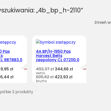
yszukiwania: „4b_bp_h-2110”
Zmień w
0 Pas
4A BP/H-1950 Pas
ts
Harvest Belts
CL 987883.0
zespolony CL 072110.0
49,95
zł
492,37
zł
344,66
zł
netto
76,44
zł
605,62
zł
423,93
zł
brutto
stkie 2 produkty