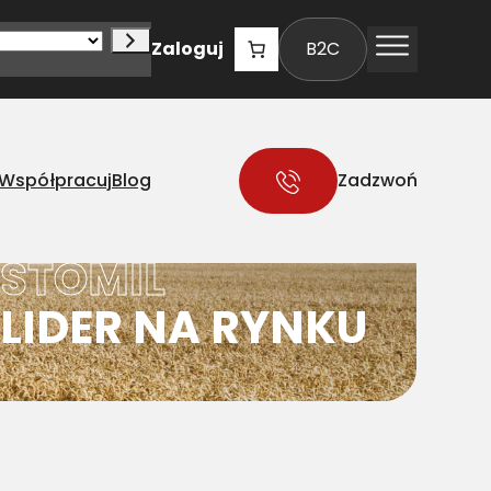
Zaloguj
B2C
Współpracuj
Blog
Zadzwoń
STOMIL
LIDER NA RYNKU