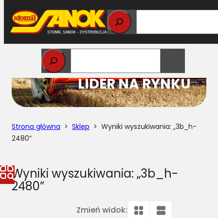
Przejdź
do
treści
STOMIL
LIDER NA RYNKU
Strona główna
>
Sklep
> Wyniki wyszukiwania: „3b_h-
2480”
Wyniki wyszukiwania: „3b_h-
2480”
Zmień widok: