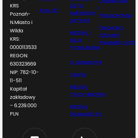
Dostawców
płyty i
KRS
i
Kontakt
wykładziny
Poznań-
Producentów
gumowe
N.Miasto i
Procedura
Wilda
Katalog –
zgłoszeń
KRS:
węże
wewnętrznych
hydrauliczne
0000113533
i
REGON:
przemysłowe
630323669
NIP: 782-10-
Cennik
11-511
Katalog
Kapitał
motoryzacyjny
zakładowy
– 6.239.000
Katalog
budownictwo
PLN