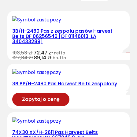
3B/H-2480 Pas z zespołu pasów Harvest
Belts DF 06256546 [DF 01146013, LA
340433289]
103,53
zł
72,47
zł
netto
127,34
zł
89,14
zł
brutto
3B BP/H-2480 Pas Harvest Belts zespolony
Zapytaj o cenę
74X30 XX/H-2611 Pas Harvest Belts