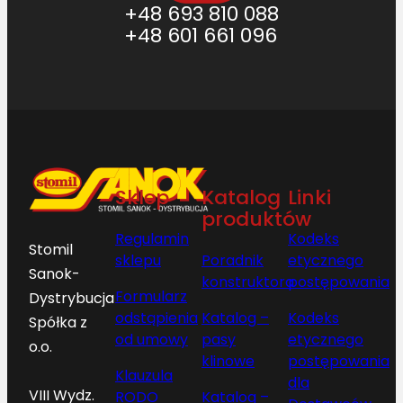
+48 693 810 088
+48 601 661 096
Sklep
Katalog
Linki
produktów
Regulamin
Kodeks
Stomil
sklepu
Poradnik
etycznego
Sanok-
konstruktora
postępowania
Formularz
Dystrybucja
odstąpienia
Katalog –
Kodeks
Spółka z
od umowy
pasy
etycznego
o.o.
klinowe
postępowania
Klauzula
dla
VIII Wydz.
RODO
Katalog –