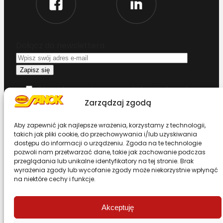
Dołącz do newslettera
Oświadczam, że przeczytałem i akceptuję
warunki korzystania z serwisu
Zarządzaj zgodą
Chcesz zostać dystrybutorem?
Aby zapewnić jak najlepsze wrażenia, korzystamy z technologii,
takich jak pliki cookie, do przechowywania i/lub uzyskiwania
dostępu do informacji o urządzeniu. Zgoda na te technologie
pozwoli nam przetwarzać dane, takie jak zachowanie podczas
Design & Code by Foxstudio.eu
przeglądania lub unikalne identyfikatory na tej stronie. Brak
wyrażenia zgody lub wycofanie zgody może niekorzystnie wpłynąć
na niektóre cechy i funkcje.
Przewiń stronę do góry
Akceptuję