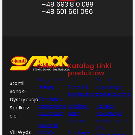
+48 693 810 088
+48 601 661 096
Sklep
Katalog
Linki
produktów
Regulamin
Kodeks
Stomil
sklepu
Poradnik
etycznego
Sanok-
konstruktora
postępowania
Formularz
Dystrybucja
odstąpienia
Katalog –
Kodeks
Spółka z
od umowy
pasy
etycznego
o.o.
klinowe
postępowania
Klauzula
dla
VIII Wydz.
RODO
Katalog –