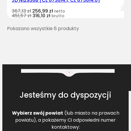
JD N129368 [CL 673614.1, CL 673614.0]
367,13
zł
256,99
zł
netto
451,57
zł
316,10
zł
brutto
Pokazano wszystkie 6 produkty
Jesteśmy do dyspozycji
Wybierz swój powiat
(lub miasto na prawach
powiatu), a pokażemy Ci odpowiedni numer
kontaktowy: