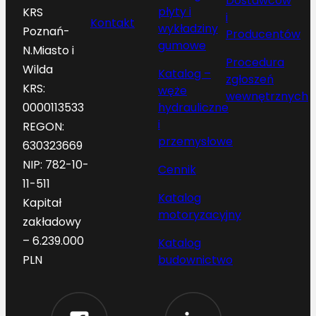
Dostawców
płyty i
KRS
i
Kontakt
wykładziny
Poznań-
Producentów
gumowe
N.Miasto i
Procedura
Wilda
Katalog –
zgłoszeń
KRS:
węże
wewnętrznych
hydrauliczne
0000113533
i
REGON:
przemysłowe
630323669
NIP: 782-10-
Cennik
11-511
Katalog
Kapitał
motoryzacyjny
zakładowy
– 6.239.000
Katalog
budownictwo
PLN