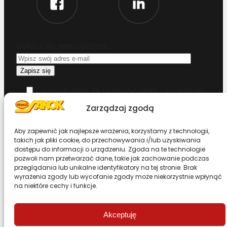
Dołącz do newslettera
Oświadczam, że przeczytałem i akceptuję
warunki korzystania z serwisu
Zarządzaj zgodą
Chcesz zostać dystrybutorem?
Aby zapewnić jak najlepsze wrażenia, korzystamy z technologii,
takich jak pliki cookie, do przechowywania i/lub uzyskiwania
dostępu do informacji o urządzeniu. Zgoda na te technologie
pozwoli nam przetwarzać dane, takie jak zachowanie podczas
Design & Code by Foxstudio.eu
przeglądania lub unikalne identyfikatory na tej stronie. Brak
wyrażenia zgody lub wycofanie zgody może niekorzystnie wpłynąć
na niektóre cechy i funkcje.
Przewiń stronę do góry
Akceptuję