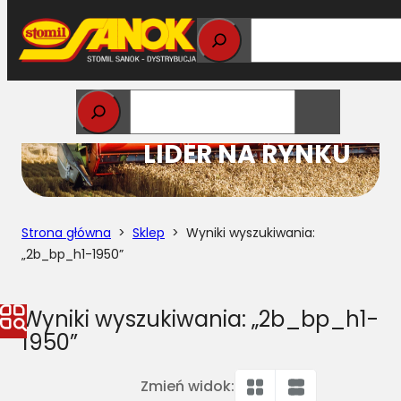
Przejdź
do
treści
STOMIL
LIDER NA RYNKU
Strona główna
>
Sklep
> Wyniki wyszukiwania:
„2b_bp_h1-1950”
Wyniki wyszukiwania: „2b_bp_h1-
1950”
Zmień widok: