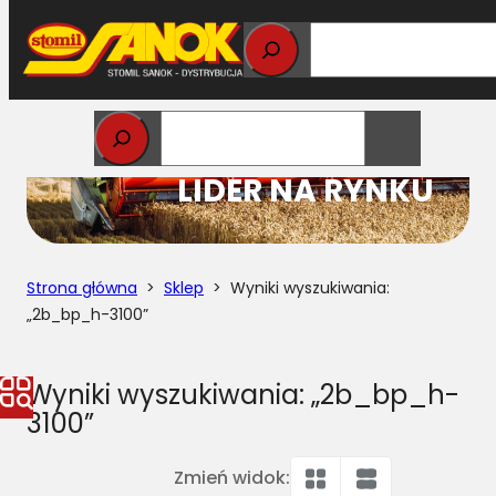
Przejdź
do
treści
STOMIL
LIDER NA RYNKU
Strona główna
>
Sklep
> Wyniki wyszukiwania:
„2b_bp_h-3100”
Wyniki wyszukiwania: „2b_bp_h-
3100”
Zmień widok: