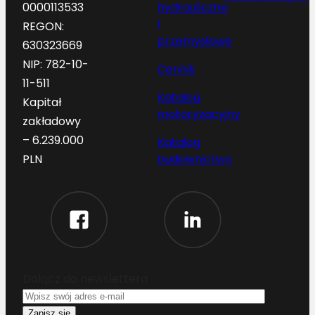
hydrauliczne
0000113533
i
REGON:
przemysłowe
630323669
NIP: 782-10-
Cennik
11-511
Katalog
Kapitał
motoryzacyjny
zakładowy
– 6.239.000
Katalog
budownictwo
PLN
Dołącz do newslettera