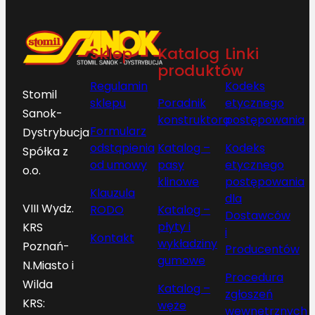
Sklep
Katalog
Linki
produktów
Regulamin
Kodeks
Stomil
sklepu
Poradnik
etycznego
Sanok-
konstruktora
postępowania
Formularz
Dystrybucja
odstąpienia
Katalog –
Kodeks
Spółka z
od umowy
pasy
etycznego
o.o.
klinowe
postępowania
Klauzula
dla
VIII Wydz.
RODO
Katalog –
Dostawców
płyty i
KRS
i
Kontakt
wykładziny
Poznań-
Producentów
gumowe
N.Miasto i
Procedura
Wilda
Katalog –
zgłoszeń
KRS:
węże
wewnętrznych