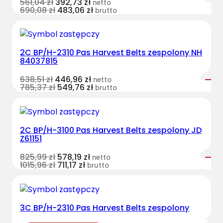
561,04
zł
392,73
zł
netto
690,08
zł
483,06
zł
brutto
2C BP/H-2310 Pas Harvest Belts zespolony NH
84037815
638,51
zł
446,96
zł
netto
785,37
zł
549,76
zł
brutto
2C BP/H-3100 Pas Harvest Belts zespolony JD
Z61151
825,99
zł
578,19
zł
netto
1015,96
zł
711,17
zł
brutto
3C BP/H-2310 Pas Harvest Belts zespolony