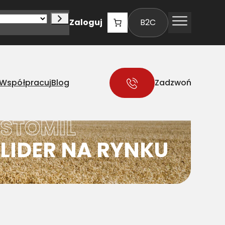
Zaloguj
B2C
Współpracuj
Blog
Zadzwoń
STOMIL
LIDER NA RYNKU