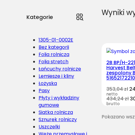
Wyniki w
Kategorie
1305-01-0002E
Bez kategorii
Folia rolnicza
Folia stretch
2B BP/H-22
Harvest Bel
Łańcuchy rolnicze
zespolony B
Lemiesze i kliny
51652172210
Łożyska
353,04
zł
24
Pasy
netto
Płyty i wykładziny
434,24
zł
3
brutto
gumowe
Siatka rolnicza
Pokazano wszy
Sznurek rolniczy
Uszczelki
Węże przemysłowe i