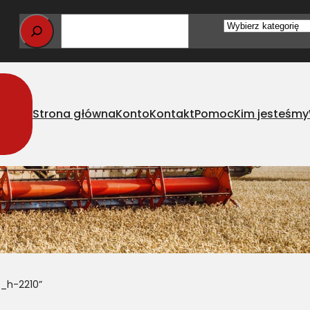
Wybierz
kategorię
Strona główna
Konto
Kontakt
Pomoc
Kim jesteśmy
p_h-2210”