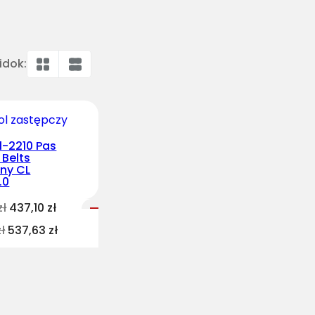
idok:
1-2210 Pas
 Belts
ny CL
.0
zł
437,10
zł
zł
537,63
zł