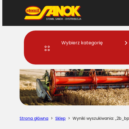
Przejdź
do
treści
Wybierz kategorię
Strona główna
>
Sklep
> Wyniki wyszukiwania: „2b_b