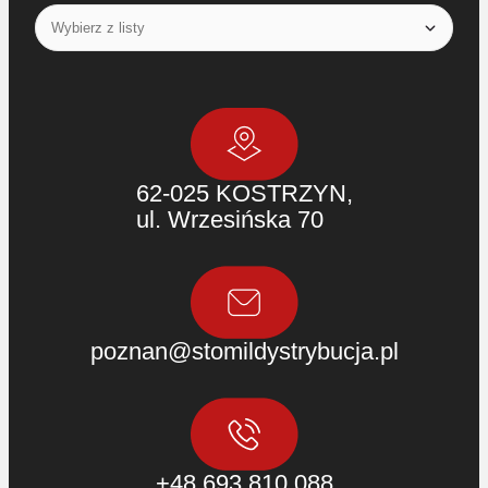
62-025 KOSTRZYN,
ul. Wrzesińska 70
poznan@stomildystrybucja.pl
+48 693 810 088