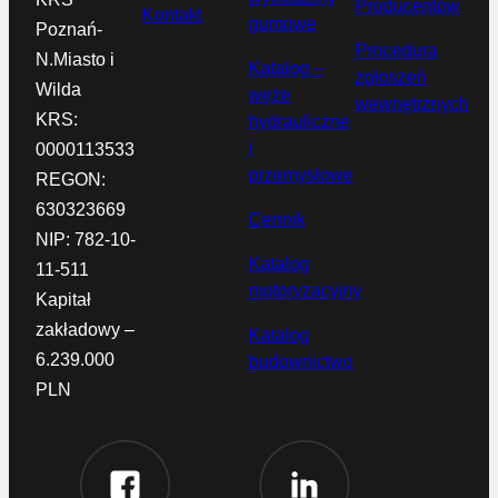
Producentów
Kontakt
gumowe
Poznań-
Procedura
N.Miasto i
Katalog –
zgłoszeń
Wilda
węże
wewnętrznych
KRS:
hydrauliczne
i
0000113533
przemysłowe
REGON:
630323669
Cennik
NIP: 782-10-
Katalog
11-511
motoryzacyjny
Kapitał
zakładowy –
Katalog
6.239.000
budownictwo
PLN