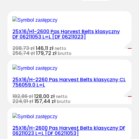
25X16/H1-2600 Pas Harvest Belts klasyczny
DF 06211053 L=L [DF 06211023]
208,73
zł
146,11
zł
netto
256,74
zł
179,72
zł
brutto
25X16/H-2260 Pas Harvest Belts klasyczny CL
756059.0 L=L
182,86
zł
128,00
zł
netto
224,91
zł
157,44
zł
brutto
25X16/H-2600 Pas Harvest Belts klasyczny DF
06211023 L=L [DF 06211053]