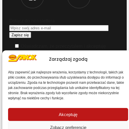
Dołącz do newslettera
Oświadczam, że przeczytałem i akceptuję
warunki korzystania z serwisu
Zarządzaj zgodą
Chcesz zostać dystrybutorem?
Aby zapewnić jak najlepsze wrażenia, korzystamy z technologii, takich jak
pliki cookie, do przechowywania i/lub uzyskiwania dostępu do informacji o
urządzeniu. Zgoda na te technologie pozwoli nam przetwarzać dane, takie
Design & Code by Foxstudio.eu
jak zachowanie podczas przeglądania lub unikalne identyfikatory na tej
stronie. Brak wyrażenia zgody lub wycofanie zgody może niekorzystnie
wpłynąć na niektóre cechy i funkcje.
Przewiń stronę do góry
Akceptuję
Zobacz preferencje