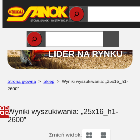
Przejdź
do
treści
STOMIL
LIDER NA RYNKU
Strona główna
>
Sklep
> Wyniki wyszukiwania: „25x16_h1-
2600”
Wyniki wyszukiwania: „25x16_h1-
2600”
Zmień widok: